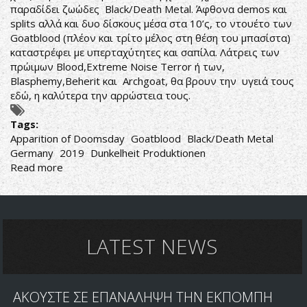
παραδίδει ζωώδες Black/Death Metal. Άφθονα demos και
splits αλλά και δυο δίσκους μέσα στα 10’ς, το ντουέτο των
Goatblood (πλέον και τρίτο μέλος στη θέση του μπασίστα)
καταστρέφει με υπερταχύτητες και σαπίλα. Λάτρεις των
πρώιμων Blood,Extreme Noise Terror ή των,
Blasphemy,Beherit και Archgoat, θα βρουν την υγειά τους
εδώ, η καλύτερα την αρρώστεια τους.
Tags:
Apparition of Doomsday
Goatblood
Black/Death Metal
Germany
2019
Dunkelheit Produktionen
Read more
about
ΔΑΙΜΟΝΙΣΜΕΝΑ
ΚΑΤΣΙΚΙΑ
LATEST NEWS
ΑΚΟΥΣΤΕ ΣΕ ΕΠΑΝΑΛΗΨΗ ΤΗΝ ΕΚΠΟΜΠΗ