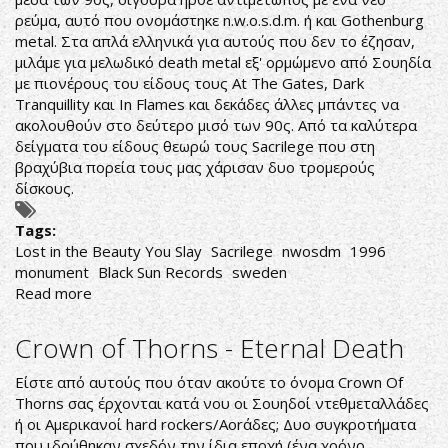
ρεύμα, αυτό που ονομάστηκε n.w.o.s.d.m. ή και Gothenburg
metal. Στα απλά ελληνικά για αυτούς που δεν το έζησαν,
μιλάμε για μελωδικό death metal εξ' ορμώμενο από Σουηδία
με πιονέρους του είδους τους At The Gates, Dark
Tranquillity και In Flames και δεκάδες άλλες μπάντες να
ακολουθούν στο δεύτερο μισό των 90ς. Από τα καλύτερα
δείγματα του είδους θεωρώ τους Sacrilege που στη
βραχύβια πορεία τους μας χάρισαν δυο τρομερούς
δίσκους.
Tags:
Lost in the Beauty You Slay
Sacrilege
nwosdm
1996
monument
Black Sun Records
sweden
Read more
about
Sacrilege-
Lost
Crown of Thorns - Eternal Death
in
the
Είστε από αυτούς που όταν ακούτε το όνομα Crown Of
Beauty
Thorns σας έρχονται κατά νου οι Σουηδοί ντεθμεταλλάδες
You
ή οι Αμερικανοί hard rockers/Aorάδες; Δυο συγκροτήματα
Slay
που ιδρύθηκαν σχεδόν την ίδια εποχή (ένα χρόνο