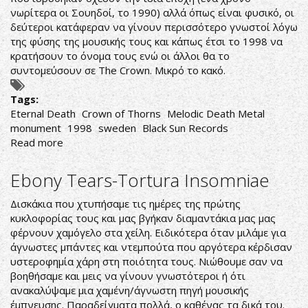
νωρίτερα οι Σουηδοί, το 1990) αλλά όπως είναι φυσικό, οι
δεύτεροι κατάφεραν να γίνουν περισσότερο γνωστοί λόγω
της φύσης της μουσικής τους και κάπως έτσι το 1998 να
κρατήσουν το όνομα τους ενώ οι άλλοι θα το
συντομεύσουν σε The Crown. Μικρό το κακό.
Tags:
Eternal Death
Crown of Thorns
Melodic Death Metal
monument
1998
sweden
Black Sun Records
Read more
about
Crown
of
Ebony Tears-Tortura Insomniae
Thorns
-
Δισκάκια που χτυπήσαμε τις ημέρες της πρώτης
Eternal
κυκλοφορίας τους και μας βγήκαν διαμαντάκια μας μας
Death
φέρνουν χαμόγελο στα χείλη. Ειδικότερα όταν μιλάμε για
άγνωστες μπάντες και ντεμπούτα που αργότερα κέρδισαν
υστεροφημία χάρη στη ποιότητα τους. Νιώθουμε σαν να
βοηθήσαμε και μεις να γίνουν γνωστότεροι ή ότι
ανακαλύψαμε μια χαμένη/άγνωστη πηγή μουσικής
έμπνευσης. Παραδείγματα πολλά, ο καθένας τα δικά του.