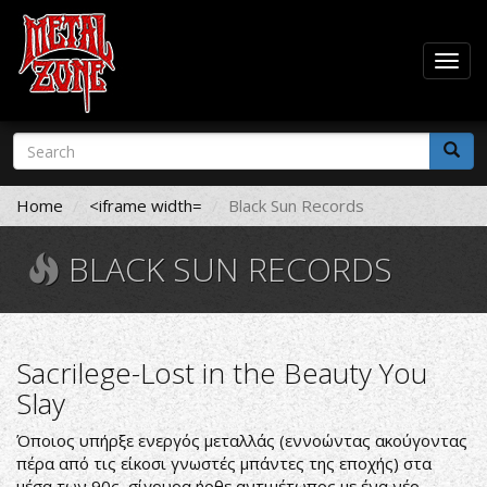
Togg
navig
Skip
Search
to
form
main
Search
content
Home
<iframe width=
Black Sun Records
BLACK SUN RECORDS
Sacrilege-Lost in the Beauty You
Slay
Όποιος υπήρξε ενεργός μεταλλάς (εννοώντας ακούγοντας
πέρα από τις είκοσι γνωστές μπάντες της εποχής) στα
μέσα των 90ς, σίγουρα ήρθε αντιμέτωπος με ένα νέο