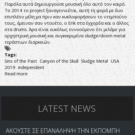
Παρόλα αυτά δημιουργούσε μουσική όλο αυτό τον καιρό.
Το 2014 το project ξαναγεννιέται, αυτή τη φορά με δυο
επιπλέον μέλη μα πριν καν κυκλοφορήσουν το ντεμπούτο
τους, έμειναν σαν ντουέτο, ο Erik στα έγχορδα και ο άλλος
στα drums. Άρα είναι ευκόλως εννοούμενο ότι μιλάμε για
ορχηστρική μουσική και συγκεκριμένα sludge/doom metal
τεράστιων διαρκειών.
Tags:
Sins of the Past
Canyon of the Skull
Sludge Metal
USA
2019
independent
Read more
about
ΚΟΥΡΑΣΤΙΚΟ
SLUDGE
METAL
LATEST NEWS
ΑΚΟΥΣΤΕ ΣΕ ΕΠΑΝΑΛΗΨΗ ΤΗΝ ΕΚΠΟΜΠΗ