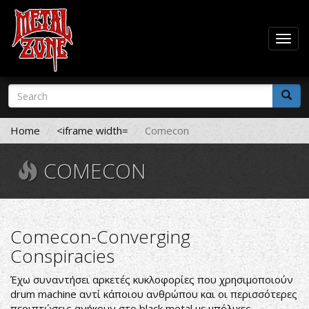
Togg
navig
Skip
Search
to
form
main
Search
content
Home
<iframe width=
Comecon
COMECON
Comecon-Converging
Conspiracies
Έχω συναντήσει αρκετές κυκλοφορίες που χρησιμοποιούν
drum machine αντί κάποιου ανθρώπου και οι περισσότερες
περιπτώσεις ανήκουν στο black metal με μπόλικες