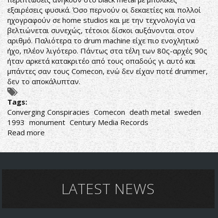
εξαιρέσεις φυσικά. Όσο περνούν οι δεκαετίες και πολλοί
ηχογραφούν σε home studios και με την τεχνολογία να
βελτιώνεται συνεχώς, τέτοιοι δίσκοι αυξάνονται στον
αριθμό. Παλιότερα το drum machine είχε πιο ενοχλητικό
ήχο, πλέον λιγότερο. Πάντως στα τέλη των 80ς-αρχές 90ς
ήταν αρκετά κατακριτέο από τους οπαδούς γι αυτό και
μπάντες σαν τους Comecon, ενώ δεν είχαν ποτέ drummer,
δεν το αποκάλυπταν.
Tags:
Converging Conspiracies
Comecon
death metal
sweden
1993
monument
Century Media Records
Read more
about
Comecon-
Converging
Conspiracies
LATEST NEWS