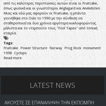
από τις καλύτερες περιπτώσεις αυτών είναι οι Fruitcake,
όπως φυσικά και οι γνωστότεροι Anglagard και Anekdoten.
Μιας και εδώ μας αφορούν οι Fruitcake, η μπάντα
γεννήθηκε στο Oslo το 1990 με την σύνθεση να
σταθεροποιείται δυο χρόνια αργότερα κυκλοφορώντας
μάλιστα και το ντεμπούτο τους ''Fool Tapes'' από τοπική
εταιρία.
Tags:
Fruitcake
Power Structure
Norway
Prog Rock
monument
1998
Cyclops
Read more
about
Fruitcake
–
Power
Structure
LATEST NEWS
ΑΚΟΥΣΤΕ ΣΕ ΕΠΑΝΑΛΗΨΗ ΤΗΝ ΕΚΠΟΜΠΗ