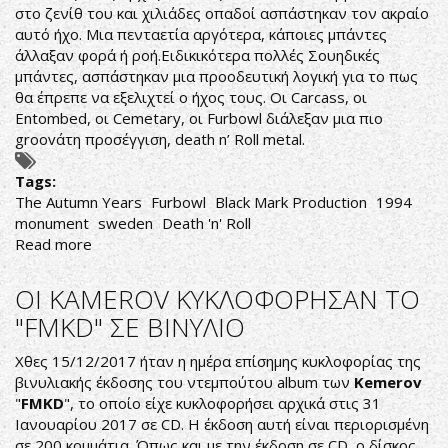
στο ζενίθ του και χιλιάδες οπαδοί ασπάστηκαν τον ακραίο
αυτό ήχο. Μια πενταετία αργότερα, κάποιες μπάντες
άλλαξαν φορά ή ροή.Ειδικικότερα πολλές Σουηδικές
μπάντες, ασπάστηκαν μια προοδευτική λογική για το πως
θα έπρεπε να εξελιχτεί ο ήχος τους. Οι Carcass, οι
Entombed, οι Cemetary, οι Furbowl διάλεξαν μια πιο
groovάτη προσέγγιση, death n’ Roll metal.
Tags:
The Autumn Years
Furbowl
Black Mark Production
1994
monument
sweden
Death 'n' Roll
Read more
about
Furbowl-
The
ΟΙ KAMEROV ΚΥΚΛΟΦΟΡΗΣΑΝ ΤΟ
Autumn
"FMKD" ΣΕ ΒΙΝΥΛΙΟ
Years
Χθες 15/12/2017 ήταν η ημέρα επίσημης κυκλοφορίας της
βινυλιακής έκδοσης του ντεμπούτου album των
Kemerov
"
FMKD
", το οποίο είχε κυκλοφορήσει αρχικά στις 31
Ιανουαρίου 2017 σε CD. Η έκδοση αυτή είναι περιορισμένη
σε 200 κομμάτια. Όπως και με την έκδοση σε CD, ο δίσκος