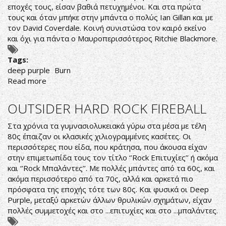
εποχές τους, είσαν βαθιά πετυχημένοι. Και στα πρώτα
τους και όταν μπήκε στην μπάντα ο πολύς Ian Gillan και με
τον David Coverdale. Κοινή συνιστώσα τον καιρό εκείνο
και όχι για πάντα ο Μαυροπερισσότερος Ritchie Blackmore.
Tags:
deep purple
Burn
Read more
about
DEEP
PURPLE
OUTSIDER HARD ROCK FIREBALL
=
DEEP
Στα χρόνια τα γυμνασιολυκειακά γύρω στα μέσα με τέλη
BURN
80ς έπαιζαν οι κλασικές χιλιογραμμένες κασέτες. Οι
περισσότερες που είδα, που κράτησα, που άκουσα είχαν
στην επιμετωπίδα τους τον τίτλο ‘’Rock Επιτυχίες’’ ή ακόμα
και ‘’Rock Μπαλάντες’’. Με πολλές μπάντες από τα 60ς, και
ακόμα περισσότερο από τα 70ς, αλλά και αρκετά πιο
πρόσφατα της εποχής τότε των 80ς. Και φυσικά οι Deep
Purple, μεταξύ αρκετών άλλων θρυλικών σχημάτων, είχαν
πολλές συμμετοχές και στο ...επιτυχίες και στο ...μπαλάντες.