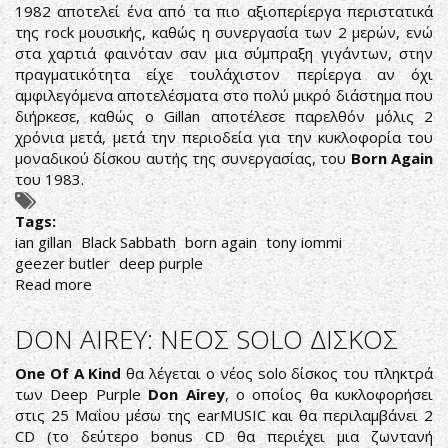
1982 αποτελεί ένα από τα πιο αξιοπερίεργα περιστατικά
DEEP
της rock μουσικής, καθώς η συνεργασία των 2 μερών, ενώ
PURPLE
στα χαρτιά φαινόταν σαν μια σύμπραξη γιγάντων, στην
πραγματικότητα είχε τουλάχιστον περίεργα αν όχι
αμφιλεγόμενα αποτελέσματα στο πολύ μικρό διάστημα που
διήρκεσε, καθώς ο Gillan αποτέλεσε παρελθόν μόλις 2
χρόνια μετά, μετά την περιοδεία για την κυκλοφορία του
μοναδικού δίσκου αυτής της συνεργασίας, του
Born Again
του 1983.
Tags:
ian gillan
Black Sabbath
born again
tony iommi
geezer butler
deep purple
Read more
about
IAN
GILLAN:
DON AIREY: ΝΕΟΣ SOLO ΔΙΣΚΟΣ
ΕΤΣΙ
ΜΠΗΚΑ
One Of A Kind
θα λέγεται ο νέος solo δίσκος του πληκτρά
ΣΤΟΥΣ
των Deep Purple
Don Airey
, ο οποίος θα κυκλοφορήσει
BLACK
στις 25 Μαΐου μέσω της earMUSIC και θα περιλαμβάνει 2
SABBATH
CD (το δεύτερο bonus CD θα περιέχει μια ζωντανή