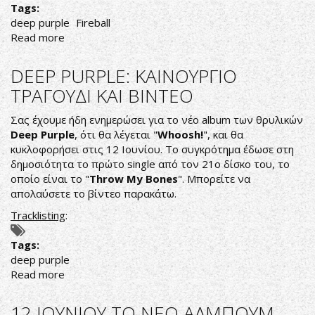
Tags:
deep purple
Fireball
Read more
about
OUTSIDER
HARD
DEEP PURPLE: KAINOYΡΓΙΟ
ROCK
ΤΡΑΓΟΥΔΙ ΚΑΙ ΒΙΝΤΕΟ
FIREBALL
Σας έχουμε ήδη ενημερώσει για το νέο album των θρυλικών
Deep Purple
, ότι θα λέγεται "
Whoosh!
", και θα
κυκλοφορήσει στις 12 Ιουνίου. To συγκρότημα έδωσε στη
δημοσιότητα το πρώτο single από τον 21ο δίσκο του, το
οποίο είναι το "
Throw My Bones
". Μπορείτε να
απολαύσετε το βίντεο παρακάτω.
Τracklisting
:
Tags:
deep purple
Read more
about
DEEP
PURPLE:
12 ΙΟΥΝΙΟΥ ΤΟ ΝΕΟ AΛΜΠΟΥΜ