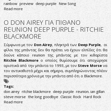
rainbow
preview
deep purple
New Song
Read more
about
ΑΚΟΥΣΤΕ
PREVIEW
Ο DON AIREY ΓΙΑ ΠΙΘΑΝΟ
ΤΟΥ
REUNION DEEP PURPLE - RITCHIE
ΝΕΟΥ
BLACKMORE
ΚΟΜΜΑΤΙΟΥ
ΤΩΝ
Σύμφωνα με τον
Don Airey
, πληκτρά των
Deep Purple
, οι
RAINBOW
φίλοι της μπάντας δεν θα πρέπει να έχουν ελπίδες ότι θα
δούνε κάποιο reunion της μπάντας με τον κιθαρίστα
Ritchie Blackmore
ο οποίος θυμίσουμε ότι αποχώρησε
οριστικά από την μπάντα το 1993, με τον
Steve Morse
να
τον αντικαθιστά μέχρι και σήμερα, συμπληρώνοντας πλέον
περισσότερα χρόνια με την μπάντα από ότι ο Blackmore.
Tags:
don airey
ritchie blackmore
deep purple
reunion. ian gillan
steve morse
the long goodbye
Classic Rock
Hard Rock
Read more
about
Ο