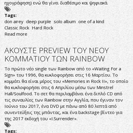
ηχογράφηση) ενώ θα γίνει διαθέσιμο και ψηφιακά.
Tags:
don airey
deep purple
solo album
one of a kind
Classic Rock
Hard Rock
Read more
about
DON
AIREY:
ΑΚΟΥΣΤΕ PREVIEW ΤΟΥ ΝΕΟΥ
ΝΕΟΣ
ΚΟΜΜΑΤΙΟΥ ΤΩΝ RAINBOW
SOLO
ΔΙΣΚΟΣ
Το πρώτο νέο single των Rainbow από το «Waiting For a
Sign» του 1996, θα κυκλοφορήσει στις 16 Μαρτίου. Το
κομμάτι θα είναι μέρος του «Memories in Rock II», το οποίο
θα κυκλοφορήσει στις 6 Απριλίου μέσω των Minstrel
Hall/Soulfood. Το σετ θα περιλαμβάνει ένα διπλό CD από
τις συναυλίες των Rainbow στην Αγγλία, που έγιναν τον
Ιούνιο του 2017, ένα DVD με πάνω από 80 λεπτά από
συνεντεύξεις της μπάντας, και ένα backstage βίντεο για
της 2017 εκδοχή του «I.Surrender».
Tags: