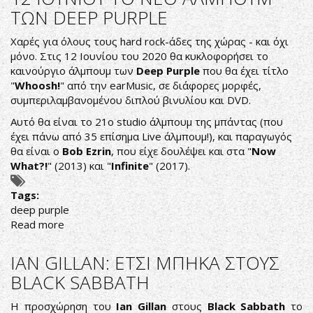
KAINOYΡΓΙΟ
ΤΩΝ DEEP PURPLE
ΤΡΑΓΟΥΔΙ
ΚΑΙ
Χαρές για όλους τους hard rock-άδες της χώρας - και όχι
ΒΙΝΤΕΟ
μόνο. Στις 12 Ιουνίου του 2020 θα κυκλοφορήσει το
καινούργιο άλμπουμ των
Deep Purple
που θα έχει τίτλο
"
Whoosh!
" από την earMusic, σε διάφορες μορφές,
συμπεριλαμβανομένου διπλού βινυλίου και DVD.
Αυτό θα είναι το 21ο studio άλμπουμ της μπάντας (που
έχει πάνω από 35 επίσημα Live άλμπουμ!), και παραγωγός
θα είναι ο
Bob Ezrin
, που είχε δουλέψει και στα "
Now
What?!
" (2013) και "
Infinite
" (2017).
Tags:
deep purple
Read more
about
12
ΙΟΥΝΙΟΥ
IAN GILLAN: ΕΤΣΙ ΜΠΗΚΑ ΣΤΟΥΣ
ΤΟ
BLACK SABBATH
ΝΕΟ
AΛΜΠΟΥΜ
Η προσχώρηση του
Ian Gillan
στους
Black Sabbath
το
ΤΩΝ