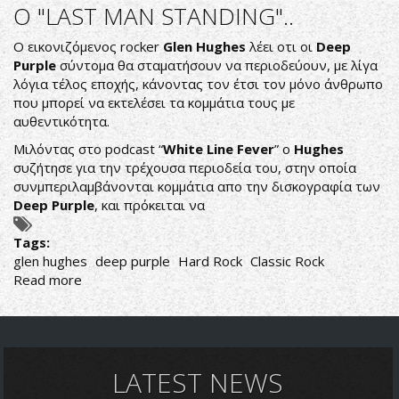
DON
Ο "LAST MAN STANDING"..
AIREY
ΓΙΑ
Ο εικονιζόμενος rocker
Glen Hughes
λέει οτι οι
Deep
ΠΙΘΑΝΟ
Purple
σύντομα θα σταματήσουν να περιοδεύουν, με λίγα
REUNION
λόγια τέλος εποχής, κάνοντας τον έτσι τον μόνο άνθρωπο
DEEP
που μπορεί να εκτελέσει τα κομμάτια τους με
PURPLE
αυθεντικότητα.
-
Μιλόντας στο podcast “
White Line Fever
” o
Hughes
RITCHIE
συζήτησε για την τρέχουσα περιοδεία του, στην οποία
BLACKMORE
συνμπεριλαμβάνονται κομμάτια απο την δισκογραφία των
Deep Purple
, και πρόκειται να
Tags:
glen hughes
deep purple
Hard Rock
Classic Rock
Read more
about
Ο
"LAST
MAN
STANDING"..
LATEST NEWS