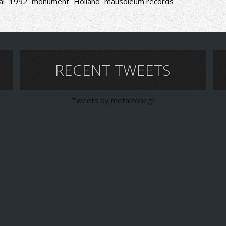
al
1992
monument
Holland
mausoleum records
RECENT TWEETS
Tweets by metalzonegr