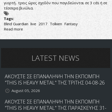
γιορτή.. τρεις ώρες σχεδόν που παγιδεύονται σε 3 cds ή σε
τέσσερα βινύλια.
Tags:
Blind Guardian
live
2017
Tolkien
Fantasy
Read more
about
Οι
Βάρδοι
Σαρώνουν
την
Ευρώπη
LATEST NEWS
ΑΚΟΥΣΤΕ ΣΕ ΕΠΑΝΑΛΗΨΗ ΤΗΝ ΕΚΠΟΜΠΗ
"THIS IS HEAVY METAL" ΤΗΣ ΤΡΙΤΗΣ 04-08-26
August 05, 2026
ΑΚΟΥΣΤΕ ΣΕ ΕΠΑΝΑΛΗΨΗ ΤΗΝ ΕΚΠΟΜΠΗ
"THIS IS HEAVY METAL" ΤΗΣ ΠΑΡΑΣΚΕΥΗΣ 31-