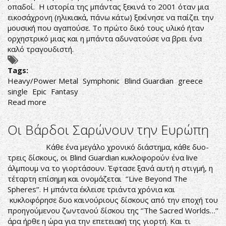
οπαδοί. Η ιστορία της μπάντας ξεκινά το 2001 όταν μια
εικοσάχρονη (ηλικιακά, πάνω κάτω) ξεκίνησε να παίζει την
μουσική που αγαπούσε. Το πρώτο δικό τους υλικό ήταν
ορχηστρικό μιας και η μπάντα αδυνατούσε να βρει ένα
καλό τραγουδιστή.
Tags:
Heavy/Power Metal
Symphonic
Blind Guardian
greece
single
Epic
Fantasy
Read more
about
Λίγη
ποσότητα,
Οι Βάρδοι Σαρώνουν την Ευρώπη
πολλή
ποιότητα
Κάθε ένα μεγάλο χρονικό διάστημα, κάθε δυο-
τρεις δίσκους, οι Blind Guardian κυκλοφορούν ένα live
άλμπουμ να το γιορτάσουν. Έφτασε ξανά αυτή η στιγμή, η
τέταρτη επίσημη και ονομάζεται ‘’Live Beyond The
Spheres’’. Η μπάντα έκλεισε τριάντα χρόνια και
κυκλοφόρησε δυο καινούριους δίσκους από την εποχή του
προηγούμενου ζωντανού δίσκου της ‘’The Sacred Worlds…’’
άρα ήρθε η ώρα για την επετειακή της γιορτή. Και τι