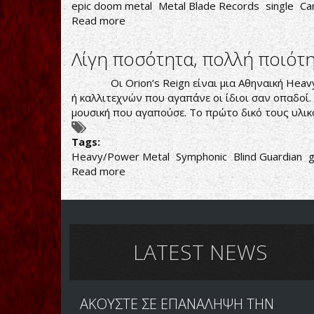
epic doom metal
Metal Blade Records
single
Ca
Read more
about
Ατσάλινο
Doom
Λίγη ποσότητα, πολλή ποιότ
Metal
Οι Orion’s Reign είναι μια Αθηναική Heavy/Po
ή καλλιτεχνών που αγαπάνε οι ίδιοι σαν οπαδοί.
μουσική που αγαπούσε. Το πρώτο δικό τους υλικ
Tags:
Heavy/Power Metal
Symphonic
Blind Guardian
Read more
about
Λίγη
ποσότητα,
πολλή
ποιότητα
LATEST NEWS
ΑΚΟΥΣΤΕ ΣΕ ΕΠΑΝΑΛΗΨΗ ΤΗΝ