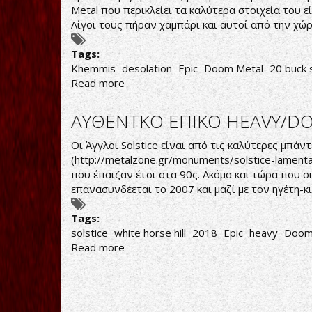
Metal που περικλείει τα καλύτερα στοιχεία του 
Λίγοι τους πήραν χαμπάρι και αυτοί από την χώρ
Tags:
Khemmis
desolation
Epic
Doom Metal
20 buck 
Read more
about
ΕΠΙΚΗ
ΕΜΠΝΕΥΣΗ
ΑΥΘΕΝΤΚΟ ΕΠΙΚΟ HEAVY/D
ΣΕ
DOOM
Οι Άγγλοι Solstice είναι από τις καλύτερες μπά
ΡΥΘΜΟΥΣ
(
http://metalzone.gr/monuments/solstice-lamenta
που έπαιζαν έτσι στα 90ς. Ακόμα και τώρα που ο
επανασυνδέεται το 2007 και μαζί με τον ηγέτη-κ
Tags:
solstice
white horse hill
2018
Epic
heavy
Doom
Read more
about
ΑΥΘΕΝΤΚΟ
ΕΠΙΚΟ
HEAVY/DOOM
METAL