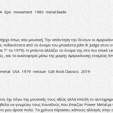
A
Epic
monument
1985
metal blade
Υπήρχε όπως σαν μουσική; Την απάντηση την δίνουν οι Αμερικάν
e, πιθανότατα από το όνομα του μπασίστα John B. Judge στον 
σε 7’’ το 1979). Η μπάντα αλλάζει το όνομα της στο πιο επικό L
 , και το κυκλοφορεί μέσω της μικρής Αμερικάνικης εταιρίας Em
 metal
USA
1979
reissue
Cult Rock Classics
2019
όνια, όχι λόγω της μουσικής τους αξίας αλλά επειδή το αυτοχρ
ήθελα να γνωρίσω τους Καναδούς που έπαιζαν Power Metal με θ
 ότι μου άρεσε πολύ. Τα χρόνια πέρασαν, κάποιες αλλαγές στην