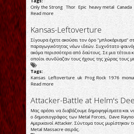
Tags:
Only the Strong
Thor
Epic
heavy metal
Canada
Read more
about
Thor-
Only
Kansas-Leftoverture
the
Strong
Σίγουρα έχετε ακούσει τον όρο ‘’μπλοκάρισμα’’ στ
παραγωγικότητας νέων ιδεών. Συχνότατο φαινόμ
ακόμα περισσότερα από δαύτους. Σε μια τέτοια 
οποίοι συνδύαζαν τους ήχους της χώρας τους με 
Tags:
Kansas
Leftoverture
uk
Prog Rock
1976
monu
Read more
about
Kansas-
Leftoverture
Attacker-Battle at Helm's De
Μας αρέσει να διαβάζουμε δημοφηφίσματα και να
ο δημοσιογράφος των Metal Forces, Dave Raynold
Αμερικανοί Attacker. Σύντομα τους μυρίστηκαν 
Metal Massacre σειράς.