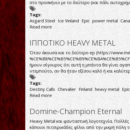
στο προσκήνιο με το δεύτερο (και πάλι αυτοχρημα
Tags:
Asgard Steel
Ice Vinland
Epic
power metal
Can
Read more
about
VIKINGS
ΑΠΟ
ΙΠΠΟΤΙΚΟ HEAVY METAL
ΚΑΝΑΔΑ
Όταν άκουσα και το δεύτερο ep (
https://www.
%CE%B8%CE%B5%CE%B9%CE%BA%CE%B5%CF
ήμουν σίγουρος ότι αυτή η μπάντα θα γίνει αγα
ντεμπούτο, αν θα ήταν εξίσου καλό ή και καλύτερ
Tags:
Destiny Calls
Chevalier
Finland
heavy metal
Epic
Read more
about
ΙΠΠΟΤΙΚΟ
HEAVY
Domine-Champion Eternal
METAL
Heavy Metal και φανταστική λογοτεχνία. Πολλές 
κάποιοι πιτσιρικάδες φίλοι από την μικρή πόλη