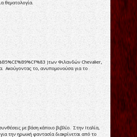
ια θεματολογία.
%B5%CE%B9%CF%83
)των Φιλανδών Chevalier,
τα. Ακούγοντας το, ανυπομονούσα για το
υνθέσεις με βάση κάποιο βιβλίο. Στην Ιταλία,
για την ηρωική φαντασία διακρίνεται από το