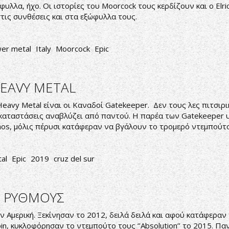
υλλα, ήχο. Οι ιστορίες του Moorcock τους κερδίζουν και ο Elri
ις συνθέσεις και στα εξώφυλλα τους.
er metal
Italy
Moorcock
Epic
HEAVY METAL
eavy Metal είναι οι Καναδοί Gatekeeper. Δεν τους λες πιτσιρικ
 καταστάσεις αναβλύζει από παντού. Η παρέα των Gatekeeper υπ
mos, μόλις πέρυσι κατάφεραν να βγάλουν το τρομερό ντεμπούτο το
al
Epic
2019
cruz del sur
M ΡΥΘΜΟΥΣ
 Αμερική. Ξεκίνησαν το 2012, δειλά δειλά και αφού κατάφεραν
 Spin, κυκλοφόρησαν το ντεμπούτο τους ‘’Absolution’’ το 2015.