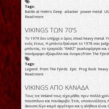
Tags:
Battle at Helm's Deep
attacker
power metal
US
Read more
about
Attacker-
Battle
VIKINGS ΤΩΝ 70'S
at
Helm's
Το 1979 δεν υπήρχε ο όρος επικό heavy metal. 
Deep
ενός έτους. Η μπάντα ξεκίνησε το 1978 σαν Judg
μπάντας, το τραγούδι ‘’RARZ’’ (κυκλοφόρησε και 
πανέμορφο εξώφυλλο και όνομα (Fröm The Fjörds)
Tags:
Legend
Fröm The Fjörds
Epic
Prog Rock
heavy
Read more
about
VIKINGS
ΤΩΝ
VIKINGS ΑΠΟ ΚΑΝΑΔΑ
70'S
Τους Ice Vinland τους είχα μάθει πριν πολλά χρ
πανσπάνιο και πανάκριβο. Έτσι, υποσυνείδητα, 
άκουσα λίγο καιρό αργότερο και η αλήθεια είναι