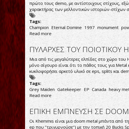
πρώτο τους demo, με αντίστοιχους στίχους, εξώφ
χαρακτήρας των μελλοντικών ιστοριών-στίχων στ
Tags:
Champion
Eternal Domine
1997
monument
pow
Read more
about
Domine-
Champion
ΠΥΛΑΡΧΕΣ ΤΟΥ ΠΟΙΟΤΙΚΟΥ 
Eternal
Μια από τις μεγαλύτερες ελπίδες στο χώρο του H
μόνο σίγουρο είναι ότι το πάθος τους για Metal
κυκλοφορήσει αρκετό υλικό σε eps, splits και de
Tags:
Grey Maiden
Gatekeeper
EP
Canada
heavy met
Read more
about
ΠΥΛΑΡΧΕΣ
ΤΟΥ
ΕΠΙΚΗ ΕΜΠΝΕΥΣΗ ΣΕ DOO
ΠΟΙΟΤΙΚΟΥ
HEAVY
Οι Khemmis είναι μια doom metal μπάντα από την
METAL
ep που ‘’τριγυρνούσε’’) με την τοπική 20 Bucks