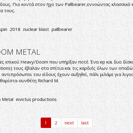
είδους. Πιο κοντά στον ήχο των Pallbearer,εννοώντας κλασσικό 
α τους.
spin
2018
nuclear blast
pallbearer
OOM METAL
ντες επικού Heavy/Doom που υπήρξαν ποτέ. Ένα ep και δυο δίσκ
tions
) τους έβαλαν στα σπίτια και τις καρδιές όλων των οπαδώ
ι αντιπρόσωποι του είδους έχουν αυξηθεί, πάλι μιλάμε για λιγο
ιθαρίστα-συνθέτη Richard M.
 Metal
invictus productions
1
2
next
last