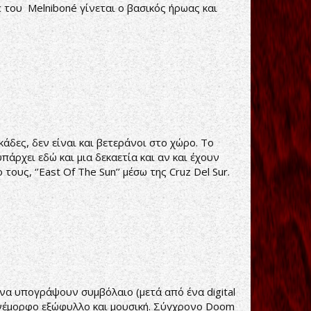
c του Melniboné γίνεται ο βασικός ήρωας και
άδες, δεν είναι και βετεράνοι στο χώρο. Το
άρχει εδώ και μια δεκαετία και αν και έχουν
υς, ‘’East Of The Sun’’ μέσω της Cruz Del Sur.
 να υπογράψουν συμβόλαιο (μετά από ένα digital
 Πανέμορφο εξώφυλλο και μουσική. Σύγχρονο Doom