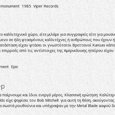
monument
1985
Viper Records
ο καλλιτεχνικό χώρο, είτε μιλάμε για συγγραφείς είτε για μουσικ
ενο σε ήδη φτασμένους καλλιτέχνες ή ανθρώπους που έχουν ήδ
κατάσταση είχαν φτάσει οι γνωστότατοι Βρεττανοί Kansas κάπου
επιρροές από τις αντίστοιχες της Αμερικάνικης ηπείρου είχαν τ
ment
Epic
ep
 παίρνουμε και ίδιοι ενεργό μέρος. Κλασσική ερώτηση: Καλύτερ
s είχε ψηφίσει τον Bob Mitchell για αυτή τη θέση, ακούγοντας 
τα σωστά ρουθούνια και υπέγραψαν με την Metal Blade aαφού δ