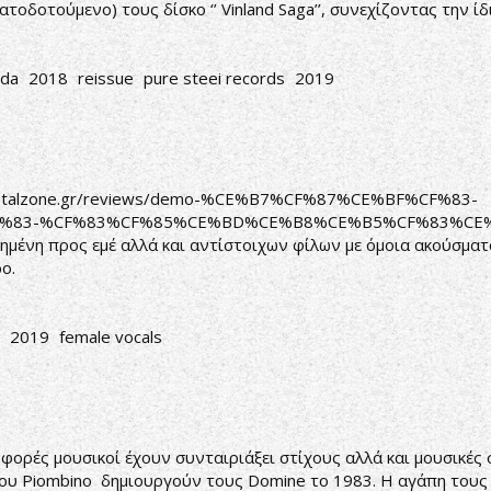
τοδοτούμενο) τους δίσκο ‘’ Vinland Saga’’, συνεχίζοντας την ίδ
ada
2018
reissue
pure steei records
2019
metalzone.gr/reviews/demo-%CE%B7%CF%87%CE%BF%CF%83-
%83-%CF%83%CF%85%CE%BD%CE%B8%CE%B5%CF%83%CE
πημένη προς εμέ αλλά και αντίστοιχων φίλων με όμοια ακούσμα
ο.
2019
female vocals
φορές μουσικοί έχουν συνταιριάξει στίχους αλλά και μουσικές σ
 του Piombino δημιουργούν τους Domine το 1983. Η αγάπη τους 