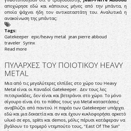
αποχώρησε εδώ και κάποιους μήνες από την μπάντα, η
οποία ψάχνει ήδη τον αντικαταστάτη του. Αναλυτικά η
ανακοίνωση της μπάντας:
Tags:
Gatekeeper
epic/heavy metal
jean pierre abboud
traveler
Syrinx
Read more
about
GATEKEEPER:
ΣΕ
ΠΥΛΑΡΧΕΣ ΤΟΥ ΠΟΙΟΤΙΚΟΥ HEAVY
ΑΝΑΖΗΤΗΣΗ
METAL
ΝΕΟΥ
ΤΡΑΓΟΥΔΙΣΤΗ
Μια από τις μεγαλύτερες ελπίδες στο χώρο του Heavy
Metal είναι οι Καναδοί Gatekeeper. Δεν τους λες
πιτσιρικάδες, δεν είναι και βετεράνοι στο χώρο. Το μόνο
σίγουρο είναι ότι το πάθος τους για Metal καταστάσεις
αναβλύζει από παντού. Η παρέα των Gatekeeper υπάρχει
εδώ και μια δεκαετία και αν και έχουν κυκλοφορήσει αρκετό
υλικό σε eps, splits και demos, μόλις πέρυσι κατάφεραν να
βγάλουν το τρομερό ντεμπούτο τους, ‘’East Of The Sun’’