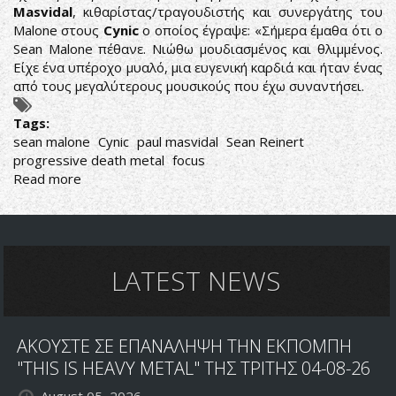
Masvidal
, κιθαρίστας/τραγουδιστής και συνεργάτης του
Malone στους
Cynic
ο οποίος έγραψε: «Σήμερα έμαθα ότι ο
Sean Malone πέθανε. Νιώθω μουδιασμένος και θλιμμένος.
Είχε ένα υπέροχο μυαλό, μια ευγενική καρδιά και ήταν ένας
από τους μεγαλύτερους μουσικούς που έχω συναντήσει.
Tags:
sean malone
Cynic
paul masvidal
Sean Reinert
progressive death metal
focus
Read more
about
R.I.P.
SEAN
MALONE
LATEST NEWS
ΑΚΟΥΣΤΕ ΣΕ ΕΠΑΝΑΛΗΨΗ ΤΗΝ ΕΚΠΟΜΠΗ
"THIS IS HEAVY METAL" ΤΗΣ ΤΡΙΤΗΣ 04-08-26