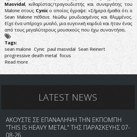
Masvidal
, κιθαρίστας/τραγουδιστής και συνεργάτης του
Malone στους
Cynic
ο οποίος έγραψε: «Σήμερα έμαθα ότι ο
Sean Malone πέθανε. Νιώθω μουδιασμένος και θλιμμένος.
Είχε ένα υπέροχο μυαλό, μια ευγενική καρδιά και ήταν ένας
από τους μεγαλύτερους μουσικούς που έχω συναντήσει.
Tags:
sean malone
Cynic
paul masvidal
Sean Reinert
progressive death metal
focus
Read more
about
R.I.P.
SEAN
MALONE
LATEST NEWS
ΑΚΟΥΣΤΕ ΣΕ ΕΠΑΝΑΛΗΨΗ ΤΗΝ ΕΚΠΟΜΠΗ
"THIS IS HEAVY METAL" ΤΗΣ ΠΑΡΑΣΚΕΥΗΣ 07-
08-26