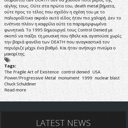
αίγλης τους. Ούτε στα πρώτα του, death metal βήματα,
ούτε προς το τέλος που σχεδόν η σχέση του με το
παλιομοδίτικο ακραίο αυτό είδος ήταν πιο χαλαρή. Δεν το
ενέπνεε πλέον η καφρίλα ούτε τα παραμορφωμένα
φωνητικά. Το 1995 δημιουργεί τους Control Denied με
σκοπό να παίξει τη μουσική που ήθελε και αγαπούσε χωρίς
την βαριά φανέλα των DEATH που αναγκαστικά τον
περιόριζε μέχρι ένα βαθμό. Και ήταν ανήσυχο πνεύμα ο
μακαρίτης.
Tags:
The Fragile Art of Existence
control denied
USA
Power/Progressive Metal
monument
1999
nuclear blast
Chuck Schuldiner
Read more
about
Control
Denied-
The
Fragile
Art
LATEST NEWS
of