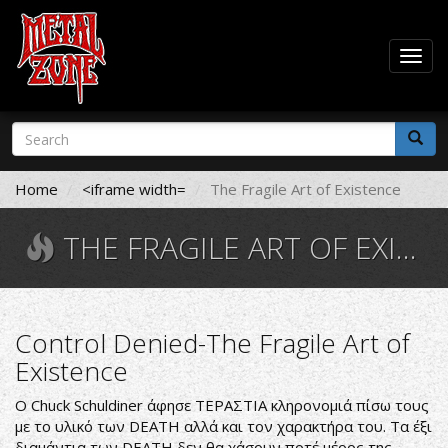
Togg
navig
Skip
Search
to
form
main
Search
content
Home
<iframe width=
The Fragile Art of Existence
THE FRAGILE ART OF EXISTENCE
Control Denied-The Fragile Art of
Existence
O Chuck Schuldiner άφησε ΤΕΡΑΣΤΙΑ κληρονομιά πίσω τους
με το υλικό των DEATH αλλά και τον χαρακτήρα του. Τα έξι
διαμάντια των DEATH δεν θα χάσουν ποτέ μέρος της