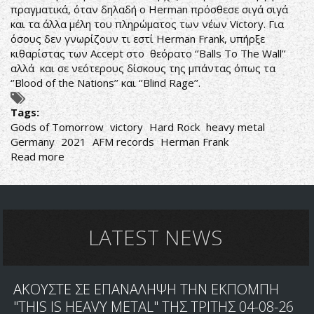
πραγματικά, όταν δηλαδή ο Herman πρόσθεσε σιγά σιγά
και τα άλλα μέλη του πληρώματος των νέων Victory. Για
όσους δεν γνωρίζουν τι εστί Herman Frank, υπήρξε
κιθαρίστας των Accept στο θεόρατο ‘’Balls To The Wall’’
αλλά και σε νεότερους δίσκους της μπάντας όπως τα
‘’Blood of the Nations’’ και ‘’Blind Rage’’.
Tags:
Gods of Tomorrow
victory
Hard Rock
heavy metal
Germany
2021
AFM records
Herman Frank
Read more
about
Victory-
Gods
of
Tomorrow
LATEST NEWS
ΑΚΟΥΣΤΕ ΣΕ ΕΠΑΝΑΛΗΨΗ ΤΗΝ ΕΚΠΟΜΠΗ
"THIS IS HEAVY METAL" ΤΗΣ ΤΡΙΤΗΣ 04-08-26