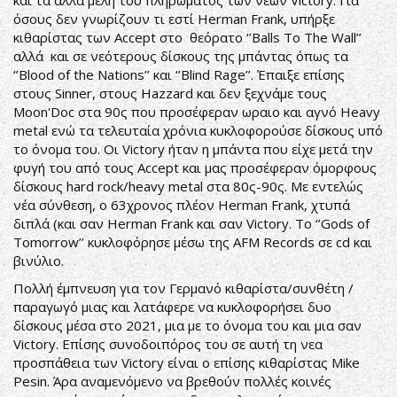
και τα άλλα μέλη του πληρώματος των νέων Victory. Για
όσους δεν γνωρίζουν τι εστί Herman Frank, υπήρξε
κιθαρίστας των Accept στο θεόρατο ‘’Balls To The Wall’’
αλλά και σε νεότερους δίσκους της μπάντας όπως τα
‘’Blood of the Nations’’ και ‘’Blind Rage’’. Έπαιξε επίσης
στους Sinner, στους Hazzard και δεν ξεχνάμε τους
Moon'Doc στα 90ς που προσέφεραν ωραιο και αγνό Heavy
metal ενώ τα τελευταία χρόνια κυκλοφορούσε δίσκους υπό
το όνομα του. Οι Victory ήταν η μπάντα που είχε μετά την
φυγή του από τους Accept και μας προσέφεραν όμορφους
δίσκους hard rock/heavy metal στα 80ς-90ς. Με εντελώς
νέα σύνθεση, ο 63χρονος πλέον Herman Frank, χτυπά
διπλά (και σαν Herman Frank και σαν Victory. To ‘’Gods of
Tomorrow’’ κυκλοφόρησε μέσω της AFM Records σε cd και
βινύλιο.
Πολλή έμπνευση για τον Γερμανό κιθαρίστα/συνθέτη /
παραγωγό μιας και λατάφερε να κυκλοφορήσει δυο
δίσκους μέσα στο 2021, μια με το όνομα του και μια σαν
Victory. Επίσης συνοδοιπόρος του σε αυτή τη νεα
προσπάθεια των Victory είναι ο επίσης κιθαρίστας Mike
Pesin. Άρα αναμενόμενο να βρεθούν πολλές κοινές