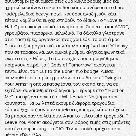
συνισταμένες ανάμεσα στις δυο κυκλοφορίες μιας και
ηχητικά κυμαίνονται και οι δυο κάπου ανάμεσα στο hard
rock/μελωδικό heavy metal. Και όσοι αναζητούν κάτι
τέτοιο νομίζω θα ευχαριστηθούν το δίσκο. Το ‘’ Love &
Hate’’ μου ακούγεται κάτι ανάμεσα σε Cinderella και AC/DC,
γκρουβάτο, πιασάρικο, μελωδικό. Τα δάκτθλα γλιστράνε
στις ταστιέρες, οργανικός ήχος χαιδεύει τα αυτιά μας.
Τίποτα εξωπραγματικό, απλά καλοπαιγμένο hard ‘n’ heavy
που σε ταρακουνά. Δυναμικοί ρυθμοί, αλήτικα φωνητικά,
φωτιά στις κιθάρες. Τα δυο singles που προηγήθηκαν
παίρνουν σειρά, το ‘’ Gods of Tomorrow’’ ακούγεται
τεντωμένο, το ‘’ Cut to the Bone’’ πιο boogie. Άμεσα
ακολουθεί και η πρώτη μπαλάντα του δίσκου ‘’ Dying in
Your Arms’’ η οποια καταφέρνει τον σκοπό της, να σε
εξιτάρει συναισθηματικά δηλαδή. Περνάμε στο ‘’ Hold on
Me’’ που φέρνει αρκετά σε Whitesnake. Ναζιάρικο και
κουνηστό. Για 52 λεπτά ακούμε διάφορα τραγούδια,
κάποια ξεχωρίζουν σαν συνθεσεις και ήχο, κάποια όχι και
θα μπορούσαν να λείπουν. Α και το τελευταίο τραγούδι, ‘’
Leave You Alone’’ ακούγεται σαν φόρος τιμής στις μπάντες
που έχει συμμετάσχει ο DIO. Τέλος, πολύ πρόχειρο και
μέτριο εξώφυλλο.