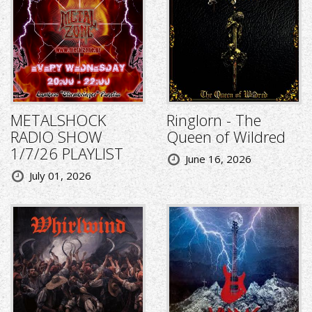
METALSHOCK
Ringlorn - The
RADIO SHOW
Queen of Wildred
1/7/26 PLAYLIST
June 16, 2026
July 01, 2026