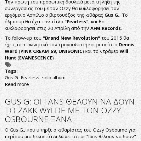
Την πρώτη του προσωπική δουλειά μετά τη λήξη της
ΕΜΕΝΑ
συνεργασίας του με τον Ozzy θα κυκλοφορήσει τον
ΔΗΛΩΝΕΙ
ερχόμενο Αρπίλιο ο βιρτουόζος της κιθάρας
Gus G.
, Το
Ο
άλμπουμ θα έχει τον τίτλο
"Fearless"
, και θα
GUS
κυκλοφορήσει στις 20 Απρίλη από την
AFM Records
.
G.
Το follow-up του
"Brand New Revolution"
του 2015 θα
έχεις στα φωνητικά τον τραγουδιστή και μπασίστα
Dennis
Ward
(
PINK CREAM 69
,
UNISONIC
) και το ντράμερ
Will
Hunt
(
EVANESCENCE
)
Tags:
Gus G
Fearless
solo album
Read more
about
O
GUS
GUS G: OI FANS ΘΕΛΟΥΝ ΝΑ ΔΟΥΝ
G.
ΤΟ ZAKK WYLDE ΜΕ ΤΟΝ OZZY
«FEARLESS»
OSBOURNE ΞΑΝΑ
ΑΠΟ
ΤΟΝ
Ο Gus G., που υπήρξε ο κιθαρίστας του Ozzy Osbourne για
ΑΠΡΙΛΙΟ!
περίπου μια δεκαετία δηλώνει ότι οι "fans θέλουν να δουν"