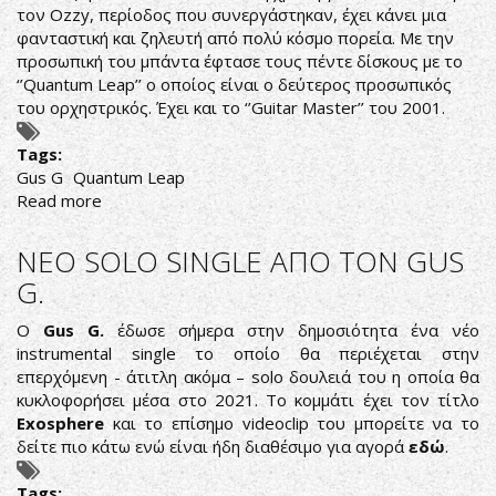
τον Ozzy, περίοδος που συνεργάστηκαν, έχει κάνει μια
φανταστική και ζηλευτή από πολύ κόσμο πορεία. Με την
προσωπική του μπάντα έφτασε τους πέντε δίσκους με το
‘’Quantum Leap’’ ο οποίος είναι ο δεύτερος προσωπικός
του ορχηστρικός. Έχει και το ‘’Guitar Master’’ του 2001.
Tags:
Gus G
Quantum Leap
Read more
about
QUANTUM
OF
NEO SOLO SINGLE ΑΠΟ ΤΟΝ GUS
SOLACE
G.
GUITAR
Ο
Gus G.
έδωσε σήμερα στην δημοσιότητα ένα νέο
instrumental single το οποίο θα περιέχεται στην
επερχόμενη - άτιτλη ακόμα – solo δουλειά του η οποία θα
κυκλοφορήσει μέσα στο 2021. Το κομμάτι έχει τον τίτλο
Exosphere
και το επίσημο videoclip του μπορείτε να το
δείτε πιο κάτω ενώ είναι ήδη διαθέσιμο για αγορά
εδώ
.
Tags: