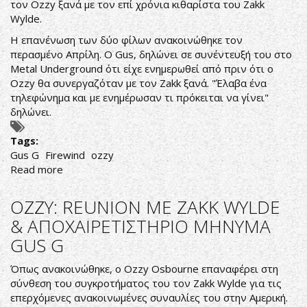
τον Ozzy ξανά με τον επί χρόνια κιθαρίστα του Zakk
Wylde.
Η επανένωση των δύο φίλων ανακοινώθηκε τον
περασμένο Απρίλη. Ο Gus, δηλώνει σε συνέντευξή του στο
Metal Underground ότι είχε ενημερωθεί από πριν ότι ο
Ozzy θα συνεργαζόταν με τον Zakk ξανά. "Έλαβα ένα
τηλεφώνημα και με ενημέρωσαν τι πρόκειται να γίνει"
δηλώνει.
Tags:
Gus G
Firewind
ozzy
Read more
about
GUS
G:
OZZY: REUNION ΜΕ ZAKK WYLDE
OI
& ΑΠΟΧΑΙΡΕΤΙΣΤΗΡΙΟ ΜΗΝΥΜΑ
FANS
GUS G
ΘΕΛΟΥΝ
ΝΑ
Όπως ανακοινώθηκε, ο Ozzy Osbourne επαναφέρει στη
ΔΟΥΝ
σύνθεση του συγκροτήματος του τον Zakk Wylde για τις
ΤΟ
επερχόμενες ανακοινωμένες συναυλίες του στην Αμερική.
ZAKK