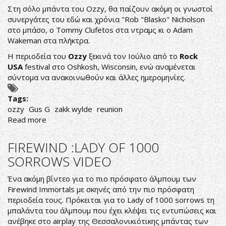
WYLDE
Στη σόλο μπάντα του Ozzy, θα παίζουν ακόμη οι γνωστοί
ΜΕ
συνεργάτες του εδώ και χρόνια "Rob "Blasko" Nicholson
ΤΟΝ
στο μπάσο, o Tommy Clufetos στα ντραμς κι ο Adam
OZZY
Wakeman στα πλήκτρα.
OSBOURNE
Η περιοδεία του
Ozzy
ξεκινά τον Ιούλιο από το
Rock
ΞΑΝΑ
USA
festival στο Oshkosh, Wisconsin, ενώ αναμένεται
σύντομα να ανακοινωθούν και άλλες ημερομηνίες.
Tags:
ozzy
Gus G
zakk wylde
reunion
Read more
about
OZZY:
REUNION
FIREWIND :LADY OF 1000
ΜΕ
SORROWS VIDEO
ZAKK
WYLDE
Ένα ακόμη βίντεο για το πιο πρόσφατο άλμπουμ των
&
Firewind Immortals με σκηνές από την πιο πρόσφατη
ΑΠΟΧΑΙΡΕΤΙΣΤΗΡΙΟ
περιοδεία τους. Πρόκειται για το Lady of 1000 sorrows τη
ΜΗΝΥΜΑ
μπαλάντα του άλμπουμ που έχει κλέψει τις εντυπώσεις και
GUS
ανέβηκε στο airplay της Θεσσαλονικιότικης μπάντας των
G