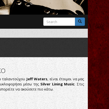
Search
form
Search
ΚΟ
ου ταλαντούχου
Jeff Waters
, είναι έτοιμοι να μας
κυκλοφορήσει μέσω της
Silver Lining Music
. Στις
μπορείτε να ακούσετε πιο κάτω.