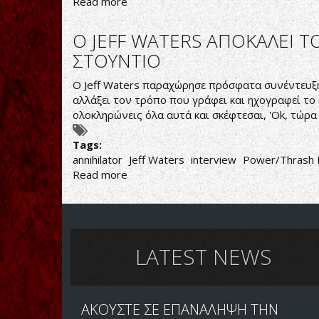
Read more
about
ANNIHILATOR:
ΑΚΟΥΣΤΕ
O JEFF WATERS ΑΠΟΚΑΛΕΙ Τ
ΤΟ
ΣΤΟΥΝΤΙΟ
ΠΡΩΤΟ
ΚΟΜΜΑΤΙ
O Jeff Waters παραχώρησε πρόσφατα συνέντευξη
ΑΠΟ
αλλάξει τον τρόπο που γράφει και ηχογραφεί το 
ΤΟΝ
ολοκληρώνεις όλα αυτά και σκέφτεσαι, 'Ok, τώρα
ΝΕΟ
ΔΙΣΚΟ
Tags:
annihilator
Jeff Waters
interview
Power/Thrash 
Read more
about
O
JEFF
WATERS
ΑΠΟΚΑΛΕΙ
ΤΟΥΣ
LATEST NEWS
ANNIHILATOR
SOLO
PROJECT
ΑΚΟΥΣΤΕ ΣΕ ΕΠΑΝΑΛΗΨΗ ΤΗΝ
ΣΤΟ