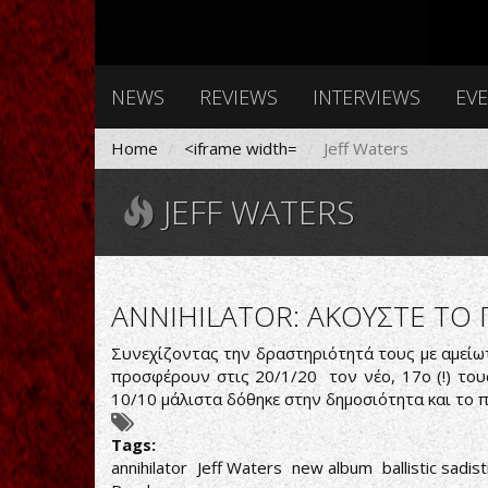
NEWS
REVIEWS
INTERVIEWS
EV
Home
<iframe width=
Jeff Waters
JEFF WATERS
ANNIHILATOR: ΑΚΟΥΣΤΕ ΤΟ
Συνεχίζοντας την δραστηριότητά τους με αμείω
προσφέρουν στις 20/1/20 τον νέο, 17ο (!) του
10/10 μάλιστα δόθηκε στην δημοσιότητα και το π
Tags:
annihilator
Jeff Waters
new album
ballistic sadist