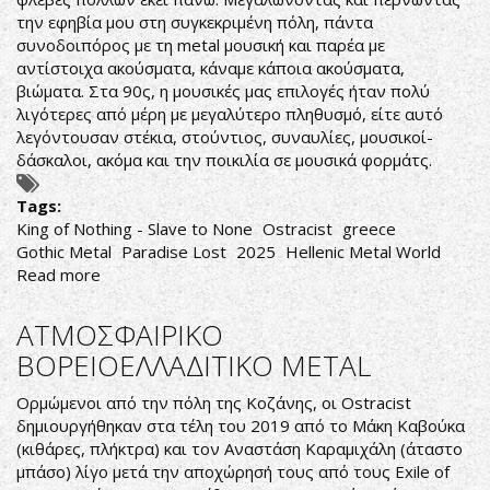
την εφηβία μου στη συγκεκριμένη πόλη, πάντα
συνοδοιπόρος με τη metal μουσική και παρέα με
αντίστοιχα ακούσματα, κάναμε κάποια ακούσματα,
βιώματα. Στα 90ς, η μουσικές μας επιλογές ήταν πολύ
λιγότερες από μέρη με μεγαλύτερο πληθυσμό, είτε αυτό
λεγόντουσαν στέκια, στούντιος, συναυλίες, μουσικοί-
δάσκαλοι, ακόμα και την ποικιλία σε μουσικά φορμάτς.
Tags:
King of Nothing - Slave to None
Ostracist
greece
Gothic Metal
Paradise Lost
2025
Hellenic Metal World
Read more
about
Ostracist-
''King
ΑΤΜΟΣΦΑΙΡΙΚΟ
of
ΒΟΡΕΙΟΕΛΛΑΔΙΤΙΚΟ METAL
Nothing
-
Oρμώμενοι από την πόλη της Κοζάνης, οι Ostracist
Slave
δημιουργήθηκαν στα τέλη του 2019 από το Μάκη Καβούκα
to
(κιθάρες, πλήκτρα) και τον Αναστάση Καραμιχάλη (άταστο
None''
μπάσο) λίγο μετά την αποχώρησή τους από τους Exile of