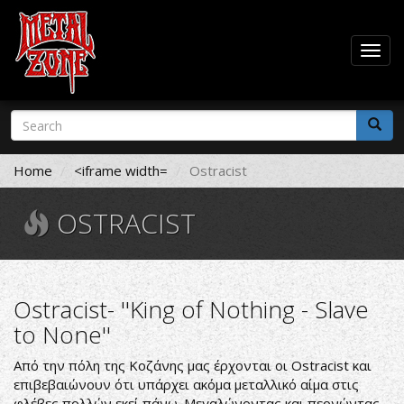
Togg
navig
Skip
Search
to
form
main
Search
content
Home
<iframe width=
Ostracist
OSTRACIST
Ostracist- ''King of Nothing - Slave
to None''
Από την πόλη της Κοζάνης μας έρχονται οι Ostracist και
επιβεβαιώνουν ότι υπάρχει ακόμα μεταλλικό αίμα στις
φλέβες πολλών εκεί πάνω. Μεγαλώνοντας και περνώντας