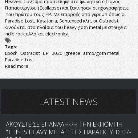
Heaven. Σύντομα προστέθηκε στα φωνητικά ο Πάνος
Παπαστεργίου (Ecollapse) και ξεκίνησαν οι ηχογραφήσεις
του πρώτου τους EP. Με επιρροές από γκρουπ όπως οι
Paradise Lost, Katatonia, Sentenced κλπ, οι Ostracist
κινούνται στα πλαίσια του heavy goth metal με στοιχεία
indie rock αλλά και electronica.
Tags:
Epoch
Ostracist
EP
2020
greece
atmo/goth metal
Paradise Lost
Read more
about
ΑΤΜΟΣΦΑΙΡΙΚΟ
ΒΟΡΕΙΟΕΛΛΑΔΙΤΙΚΟ
METAL
LATEST NEWS
ΑΚΟΥΣΤΕ ΣΕ ΕΠΑΝΑΛΗΨΗ ΤΗΝ ΕΚΠΟΜΠΗ
"THIS IS HEAVY METAL" ΤΗΣ ΠΑΡΑΣΚΕΥΗΣ 07-