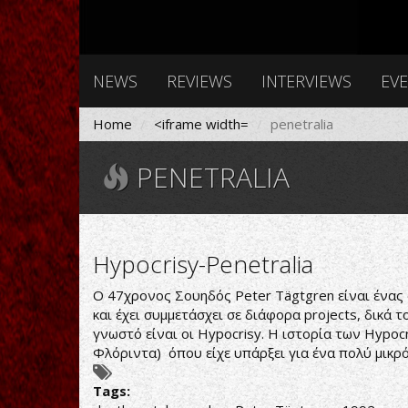
NEWS
REVIEWS
INTERVIEWS
EV
Home
<iframe width=
penetralia
PENETRALIA
Hypocrisy-Penetralia
Ο 47χρονος Σουηδός Peter Tägtgren είναι ένας 
και έχει συμμετάσχει σε διάφορα projects, δικά 
γνωστό είναι οι Hypocrisy. Η ιστορία των Hypoc
Φλόριντα) όπου είχε υπάρξει για ένα πολύ μικρό
Tags: