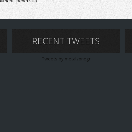
nument
penetralia
RECENT TWEETS
Tweets by metalzonegr