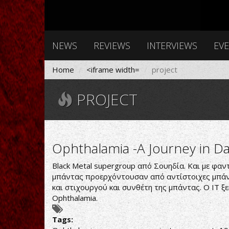
NEWS
REVIEWS
INTERVIEWS
EV
Home
<iframe width=
project
PROJECT
Ophthalamia -A Journey in D
Black Metal supergroup από Σουηδία. Και με φαν
μπάντας προερχόντουσαν από αντίστοιχες μπάντε
και στιχουργού και συνθέτη της μπάντας. Ο IΤ ξ
Ophthalamia.
Tags: