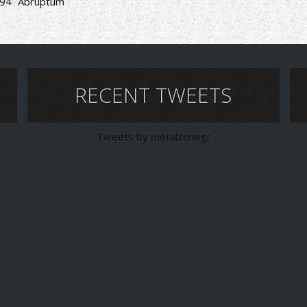
94
Abruptum
RECENT TWEETS
Tweets by metalzonegr