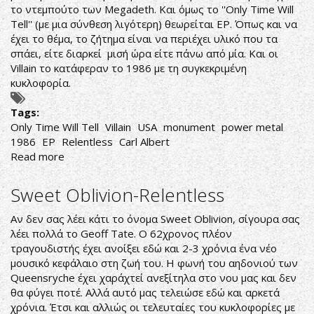
το ντεμπούτο των Megadeth. Και όμως το ''Only Time Will
Tell'' (με μια σύνθεση λιγότερη) θεωρείται EP. Όπως και να
έχει το θέμα, το ζήτημα είναι να περιέχει υλικό που τα
σπάει, είτε διαρκεί μισή ώρα είτε πάνω από μία. Και οι
Villain το κατάφεραν το 1986 με τη συγκεκριμένη
κυκλοφορία.
Tags:
Only Time Will Tell
Villain
USA
monument
power metal
1986
EP
Relentless
Carl Albert
Read more
about
Villain-
Only
Sweet Oblivion-Relentless
Time
Will
Αν δεν σας λέει κάτι το όνομα Sweet Oblivion, σίγουρα σας
Tell
λέει πολλά το Geoff Tate. O 62χρονος πλέον
τραγουδιστής έχει ανοίξει εδώ και 2-3 χρόνια ένα νέο
μουσικό κεφάλαιο στη ζωή του. Η φωνή του αηδονιού των
Queensryche έχει χαράχτεί ανεξίτηλα στο νου μας και δεν
θα φύγει ποτέ. Αλλά αυτό μας τελειώσε εδώ και αρκετά
χρόνια. Έτσι και αλλιώς οι τελευταίες του κυκλοφορίες με