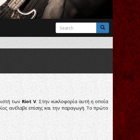
Search
form
Search
διστή των
Riot V
. Στην κυκλοφορία αυτή η οποία
ίος ανέλαβε επίσης και την παραγωγή. Το πρώτο