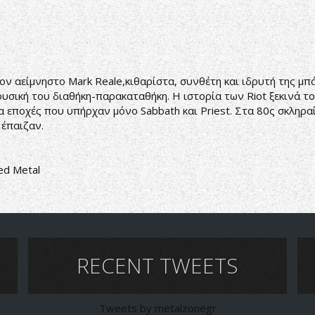
μνηστο Mark Reale,κιθαρίστα, συνθέτη και ιδρυτή της μπάντ
υσική του διαθήκη-παρακαταθήκη. Η ιστορία των Riot ξεκινά το 
για εποχές που υπήρχαν μόνο Sabbath και Priest. Στα 80ς σκληρ
 έπαιζαν.
d Metal
RECENT TWEETS
Tweets by metalzonegr