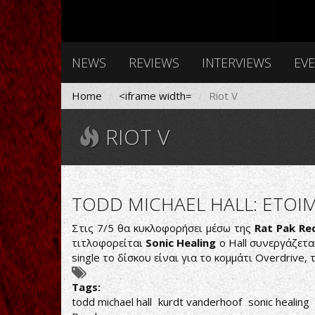
NEWS
REVIEWS
INTERVIEWS
EV
Home
<iframe width=
Riot V
RIOT V
TODD MICHAEL HALL: ΕΤΟΙ
Στις 7/5 θα κυκλοφορήσει μέσω της
Rat Pak Re
τιτλοφορείται
Sonic Healing
ο Hall συνεργάζετα
single το δίσκου είναι για το κομμάτι Overdrive
Tags:
todd michael hall
kurdt vanderhoof
sonic healing