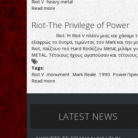
Riot V
heavy metal
Read more
about
RIOT
V
Riot-The Privilege of Power
IN
RETROSPECT
Riot. Ή Riot V πλέον μιας και χάσαμε τον αεί
ελαφρώς το όνομα, τιμώντας τον Mark και την μο
Riot, παίζουν πιο Hard Rockίζον Metal, μιλάμε 
METAL. Τέτοιους ήχους αγαπούσαν και τέτοιους
Tags:
Riot V
monument
Mark Reale
1990
Power/Spee
Read more
about
Riot-
The
Privilege
of
Power
LATEST NEWS