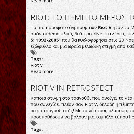
Read more
about
TODD
MICHAEL
RIOT: TO ΠΕΜΠΤΟ MEΡΟΣ Τ
HALL:
ΕΤΟΙΜΟΣ
Το πιο πρόσφατο άλμπουμ των
Riot V
ήταν το "
Ο
σπάνιο/demo υλικό, δεύτερες/live εκτελέσεις, κτλ
ΝΕΟΣ
5: 1992-2005
" που θα κυκλοφορήσει στις 20 Νοε
SOLO
εξώφυλλο και μια ωραία μελωδική στιγμή από εκε
ΔΙΣΚΟΣ
ΤΟΥ
Tags:
Riot V
Read more
about
RIOT:
TO
RIOT V IN RETROSPECT
ΠΕΜΠΤΟ
MEΡΟΣ
Κάποια στιγμή στο τραγούδι που ανοίγει το νέο 
ΤΟΥ
που συνεχίζει πλέον σαν Riot V, δηλαδή η πέμπτ
"ΑRCHIVES"
σειρά τραγουδιστής! Με το νέο τους άλμπουμ, το
ΚΥΚΛΟΦΟΡΕΙ
προσπαθήσουν να βάλουν μια ταμπέλα τύπου hea
TON
NOEMBΡΙΟ
Tags: