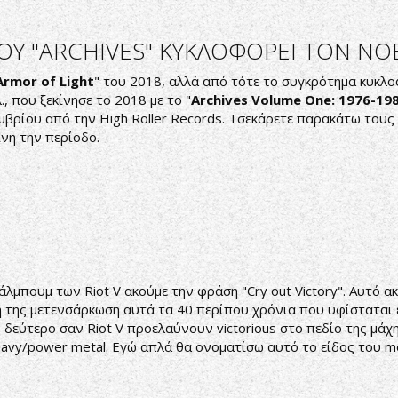
ΟΥ "ΑRCHIVES" ΚΥΚΛΟΦΟΡΕΙ TON N
Armor of Light
" του 2018, αλλά από τότε το συγκρότημα κυκλο
., που ξεκίνησε το 2018 με το "
Archives Volume One: 1976-19
μβρίου από την High Roller Records. Τσεκάρετε παρακάτω τους
ίνη την περίοδο.
άλμπουμ των Riot V ακούμε την φράση "Cry out Victory". Αυτό 
η της μετενσάρκωση αυτά τα 40 περίπου χρόνια που υφίσταται ε
 δεύτερο σαν Riot V προελαύνουν victorious στο πεδίο της μάχ
vy/power metal. Εγώ απλά θα ονοματίσω αυτό το είδος του me