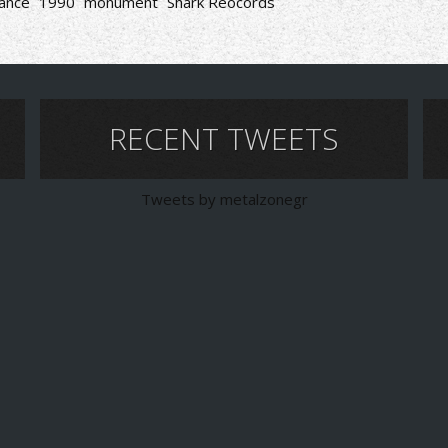
ance
1990
monument
Shark Reocords
RECENT TWEETS
Tweets by metalzonegr