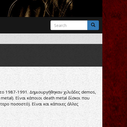
Search
form
Search
 το 1987-1991. Δημιουργήθηκαν χιλιάδες demos,
etal). Είναι κάποιοι death metal δίσκοι που
τερο ποσοστό). Είναι και κάποιες άλλες