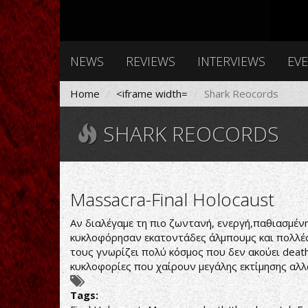
NEWS
REVIEWS
INTERVIEWS
EV
Home
<iframe width=
Shark Reocords
SHARK REOCORDS
Massacra-Final Holocaust
Αν διαλέγαμε τη πιο ζωντανή, ενεργή,παθιασμέν
κυκλοφόρησαν εκατοντάδες άλμπουμς και πολλές δ
τους γνωρίζει πολύ κόσμος που δεν ακούει death
κυκλοφορίες που χαίρουν μεγάλης εκτίμησης αλλ
Tags: