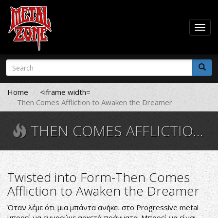
Togg
navig
Skip
Search
to
form
main
Search
content
Home
<iframe width=
Then Comes Affliction to Awaken the Dreamer
THEN COMES AFFLICTION TO AWAKEN THE DREAMER
Twisted into Form-Then Comes
Affliction to Awaken the Dreamer
Όταν λέμε ότι μια μπάντα ανήκει στο Progressive metal
μπορεί να εννοούμε αρκετά πράγματα. Μπορεί να είναι