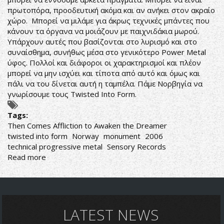
πρωτοπόρα, προοδευτική ακόμα και αν ανήκει στον ακραίο
χώρο. Μπορεί να μιλάμε για άκρως τεχνικές μπάντες που
κάνουν τα όργανα να μοιάζουν με παιχνιδάκια μωρού.
Υπάρχουν αυτές που βασίζονται στο λυρισμό και στο
συναίσθημα, συνήθως μέσα στο γενικότερο Power Metal
ύφος. Πολλοί και διάφοροι οι χαρακτηρισμοί και πλέον
μπορεί να μην ισχύει και τίποτα από αυτό και όμως και
πάλι να του δίνεται αυτή η ταμπέλα. Πάμε Νορβηγία να
γνωρίσουμε τους Twisted Into Form.
Tags:
Then Comes Affliction to Awaken the Dreamer
twisted into form
Norway
monument
2006
technical progressive metal
Sensory Records
Read more
about
Twisted
into
Form-
Then
Comes
LATEST NEWS
Affliction