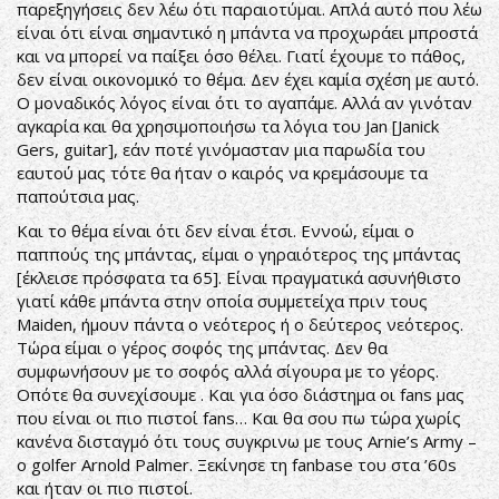
παρεξηγήσεις δεν λέω ότι παραιοτύμαι. Απλά αυτό που λέω
είναι ότι είναι σημαντικό η μπάντα να προχωράει μπροστά
και να μπορεί να παίξει όσο θέλει. Γιατί έχουμε το πάθος,
δεν είναι οικονομικό το θέμα. Δεν έχει καμία σχέση με αυτό.
Ο μοναδικός λόγος είναι ότι το αγαπάμε. Αλλά αν γινόταν
αγκαρία και θα χρησιμοποιήσω τα λόγια του Jan [Janick
Gers, guitar], εάν ποτέ γινόμασταν μια παρωδία του
εαυτού μας τότε θα ήταν ο καιρός να κρεμάσουμε τα
παπούτσια μας.
Και το θέμα είναι ότι δεν είναι έτσι. Εννοώ, είμαι ο
παππούς της μπάντας, είμαι ο γηραιότερος της μπάντας
[έκλεισε πρόσφατα τα 65]. Είναι πραγματικά ασυνήθιστο
γιατί κάθε μπάντα στην οποία συμμετείχα πριν τους
Maiden, ήμουν πάντα ο νεότερος ή ο δεύτερος νεότερος.
Τώρα είμαι ο γέρος σοφός της μπάντας. Δεν θα
συμφωνήσουν με το σοφός αλλά σίγουρα με το γέορς.
Οπότε θα συνεχίσουμε . Και για όσο διάστημα οι fans μας
που είναι οι πιο πιστοί fans… Και θα σου πω τώρα χωρίς
κανένα δισταγμό ότι τους συγκρινω με τους Arnie’s Army –
ο golfer Arnold Palmer. Ξεκίνησε τη fanbase του στα ’60s
και ήταν οι πιο πιστοί.