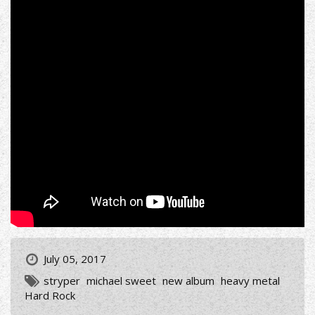
July 05, 2017
stryper
michael sweet
new album
heavy metal
Hard Rock