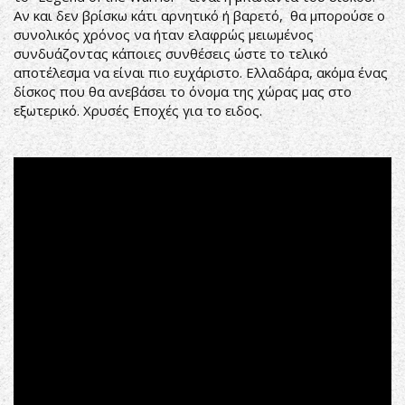
Αν και δεν βρίσκω κάτι αρνητικό ή βαρετό, θα μπορούσε ο
συνολικός χρόνος να ήταν ελαφρώς μειωμένος
συνδυάζοντας κάποιες συνθέσεις ώστε το τελικό
αποτέλεσμα να είναι πιο ευχάριστο. Ελλαδάρα, ακόμα ένας
δίσκος που θα ανεβάσει το όνομα της χώρας μας στο
εξωτερικό. Χρυσές Εποχές για το ειδος.