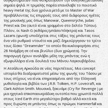
συγκροτημάτων που θα κρατήσουν την ελληνική μεταλλική
σημαία ψηλά. Η τριμελής παρέα επανέλαβε το ποιοτικό
heavy metal της δυο χρόνια μετά με το Master of War
προβάλλοντας τις επιρροές τους από διάφορους ηγέτες
της μουσικής μας όπως Manowar, Queensrÿche, Judas
Priest και Dio (αυτό είναι γραμμένο στο δελτίο Τύπου).
Πλέον, οι Nash G (κιθάρες/μπάσο/πλήκτρα) και Tasos
Lazaris (φωνή) υποδέχεται στις τάξεις της μπάντας τους
ένα νέο ρυθμικό ντουέτο και μαζί δημιούργησαν το τρίτο
τους δίσκο ''Dreamruler'' το οποίο θα κυκλοφορήσει στις
28 Νοέμβρη σε cd και βινύλιο (δυο χρώματα). Την
παραγωγή έχουν αναλάβει μέλη της μπάντας ενώ η
εξωφυλλάρα είναι δουλειά του Μάνου Λαγκουβάρδου.
Η Ατσάλινη Αρκούδα σε νέες περιπέτειες. Μια concept
ιστορία θα διαδραματιστεί μέσω της φωνής του Τάσου με
τους στίχους να είναι επηρεασμένοι από την Ελληνική
μυθολογία και βιβλία των J.R.R. Tolkien, H.P. Lovecraft, και
Clark Ashton Smith. Μουσικά, ξεκινάμε (Cry for Revenge ) με
μια ηχητικά επiκοπαουεράδικη ουτοπία που χρωστά πολλά
στους Iced Earth στο μεγαλύτερο βαθμό αλλά κοιτά και
προς Ευρώπη σε μπάντες όπως οι πρώιμοι Hammerfall και