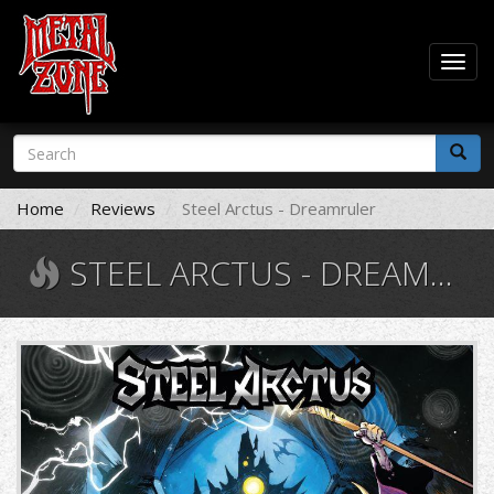
Togg
navig
Skip
Search
to
form
main
Search
content
Home
Reviews
Steel Arctus - Dreamruler
STEEL ARCTUS - DREAMRULER
1377392.jpg