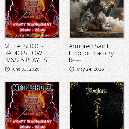
METALSHOCK
Armored Saint -
RADIO SHOW
Emotion Factory
3/6/26 PLAYLIST
Reset
June 03, 2026
May 24, 2026