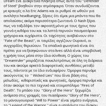
Dream Evil. Διακριτικά πλήκτρα όπως αυτά του ''Defender
of Steel'' βοηθούν στην ατμόσφαιρα. Όταν συνδυάζονται
με κραυγές α λα Eric Adams και οι ρυθμοί σε ωθούν για
ανελέητο headbanging, ξέρεις ότι είμαι μια μπάντα που θα
απολαύσεις ακόμα περισσότερα ζωντανά. Ο Nash ξέρει
πως να ταξιδέψει τον ακροατή μόνο με τους ήχους που
γεννά η κιθάρα του και τα λεπτά περνούν πεισματάρικα
γρήγορα και ευχάριστα. Οι ταχύτητες ανεβαίνουν στο
''Fate of the Beast'', οι τσιρίδες αγγίζουν Ουρανό, οι
συγχορδίες θεριεύουν. Τα οπαδικά φωνητικά είναι ότι
πρέπει για να ξεσηκώνουν στα lives αλλά είναι υπερβολική
η χρήση τους μέσα στην ίδια σύνθεση. Ο χώρος του
''Dreamruler'' μοιράζεται ποικιλοτρόπως σε όλη τη διάρκεια
του και ακούμε αρκετά διαφορετικές συνθέσεις μεταξύ
τους, πάντοτε με το ίδιο ενδιαφέρον. Όμορφα περνάμε
ακούγοντας το '' Wicked Lies'' που δίνει βάση στις
μελωδίες, κιθαριστικές και φωνητικές, όμορφα περνάμε και
όταν ακούμε το πιο τεχνικό και ετοιμοπόλεμο ''Fires of
Death''. Το μπάσο του ''Glory of the Hero'' ξεχωρίζει
ανάμεσα στις γραμμές του πιασάρικου ''Glory of the Hero'',
το μανουγουορικό ''Will to Power'' είναι γεμάτο ενέργεια,
το ''Legend of the Warrior '' είναι η μπαλάντα του δίσκου.