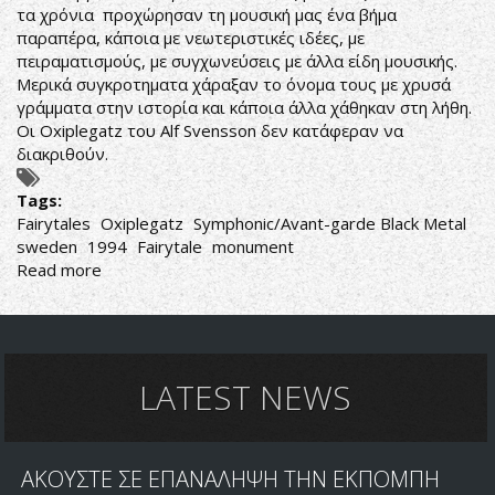
τα χρόνια προχώρησαν τη μουσική μας ένα βήμα
παραπέρα, κάποια με νεωτεριστικές ιδέες, με
πειραματισμούς, με συγχωνεύσεις με άλλα είδη μουσικής.
Μερικά συγκροτηματα χάραξαν το όνομα τους με χρυσά
γράμματα στην ιστορία και κάποια άλλα χάθηκαν στη λήθη.
Οι Oxiplegatz του Alf Svensson δεν κατάφεραν να
διακριθούν.
Tags:
Fairytales
Oxiplegatz
Symphonic/Avant-garde Black Metal
sweden
1994
Fairytale
monument
Read more
about
Oxiplegatz-
Fairytales
LATEST NEWS
ΑΚΟΥΣΤΕ ΣΕ ΕΠΑΝΑΛΗΨΗ ΤΗΝ ΕΚΠΟΜΠΗ