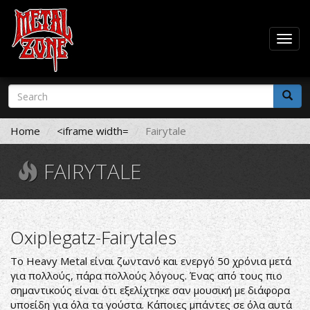
Togg
navig
Skip
Search
to
form
main
Search
content
Home
<iframe width=
Fairytale
FAIRYTALE
Oxiplegatz-Fairytales
To Heavy Metal είναι ζωντανό και ενεργό 50 χρόνια μετά
για πολλούς, πάρα πολλούς λόγους. Ένας από τους πιο
σημαντικούς είναι ότι εξελίχτηκε σαν μουσική με διάφορα
υποείδη για όλα τα γούστα. Κάποιες μπάντες σε όλα αυτά