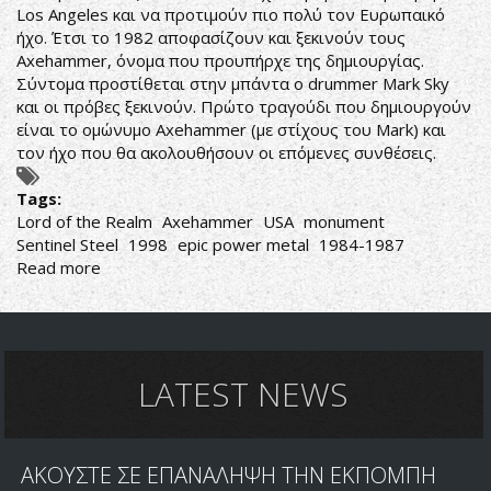
Los Angeles και να προτιμούν πιο πολύ τον Ευρωπαικό
ήχο. Έτσι το 1982 αποφασίζουν και ξεκινούν τους
Axehammer, όνομα που προυπήρχε της δημιουργίας.
Σύντομα προστίθεται στην μπάντα ο drummer Mark Sky
και οι πρόβες ξεκινούν. Πρώτο τραγούδι που δημιουργούν
είναι το ομώνυμο Axehammer (με στίχους του Mark) και
τον ήχο που θα ακολουθήσουν οι επόμενες συνθέσεις.
Tags:
Lord of the Realm
Axehammer
USA
monument
Sentinel Steel
1998
epic power metal
1984-1987
Read more
about
Axehammer-
Lord
of
the
Realm
LATEST NEWS
ΑΚΟΥΣΤΕ ΣΕ ΕΠΑΝΑΛΗΨΗ ΤΗΝ ΕΚΠΟΜΠΗ