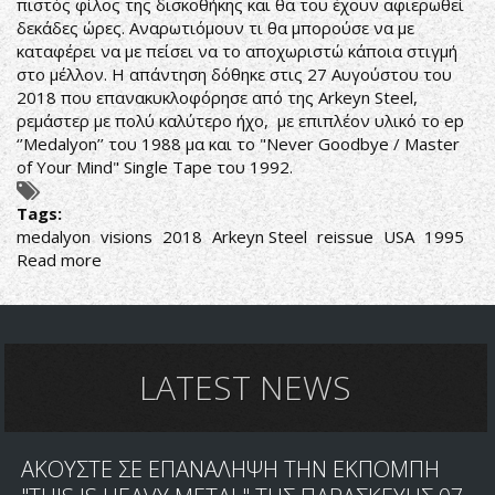
πιστός φίλος της δισκοθήκης και θα του έχουν αφιερωθεί
δεκάδες ώρες. Αναρωτιόμουν τι θα μπορούσε να με
καταφέρει να με πείσει να το αποχωριστώ κάποια στιγμή
στο μέλλον. Η απάντηση δόθηκε στις 27 Αυγούστου του
2018 που επανακυκλοφόρησε από της Arkeyn Steel,
ρεμάστερ με πολύ καλύτερο ήχο, με επιπλέον υλικό το ep
‘’Medalyon’’ του 1988 μα και το "Never Goodbye / Master
of Your Mind" Single Tape του 1992.
Tags:
medalyon
visions
2018
Arkeyn Steel
reissue
USA
1995
Read more
about
ΔΙΠΛΗ
ΑΠΟΛΑΥΣΗ
ΓΙΑ
ΤΟΥΣ
ΡΕΚΤΕΣ
LATEST NEWS
ΤΟΥ
U.S.
POWER/PROG
ΑΚΟΥΣΤΕ ΣΕ ΕΠΑΝΑΛΗΨΗ ΤΗΝ ΕΚΠΟΜΠΗ
METAL