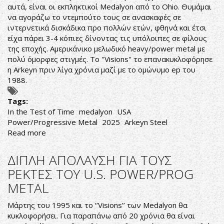
αυτά, είναι οι εκπληκτικοί Medalyon από το Ohio. Θυμάμαι
να αγοράζω το ντεμπούτο τους σε ανασκαφές σε
ιντερνετικά δισκάδικα προ πολλών ετών, φθηνά και έτσι
είχα πάρει 3-4 κόπιες δίνοντας τις υπόλοιπες σε φίλους
της εποχής. Αμερικάνικο μελωδικό heavy/power metal με
πολύ όμορφες στιγμές. Το ''Visions'' το επανακυκλοφόρησε
η Arkeyn πριν λίγα χρόνια μαζί με το ομώνυμο ep του
1988.
Tags:
In the Test of Time
medalyon
USA
Power/Progressive Metal
2025
Arkeyn Steel
Read more
about
Medalyon-
In
ΔΙΠΛΗ ΑΠΟΛΑΥΣΗ ΓΙΑ ΤΟΥΣ
the
ΡΕΚΤΕΣ ΤΟΥ U.S. POWER/PROG
Test
METAL
of
Time
Μάρτης του 1995 και το ‘’Visions’’ των Medalyon θα
κυκλοφορήσει. Για παραπάνω από 20 χρόνια θα είναι