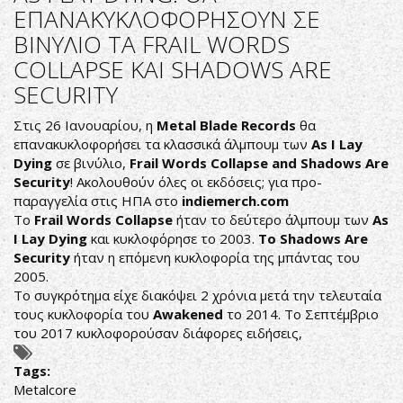
FROM
ΕΠΑΝΑΚΥΚΛΟΦΟΡΗΣΟΥΝ ΣΕ
WITHIN
ΒΙΝΥΛΙΟ ΤΑ FRAIL WORDS
ΕΠΕΣΤΡΕΨΑΝ
ΜΕ
COLLAPSE ΚΑΙ SHADOWS ARE
ΝΕΟ
SECURITY
ΤΡΑΓΟΥΔΙ
"ALIVE"
Στις 26 Ιανουαρίου, η
Metal Blade Records
θα
ΑΠΟ
επανακυκλοφορήσει τα κλασσικά άλμπουμ των
As I Lay
ΤΟ
Dying
σε βινύλιο,
Frail Words Collapse and Shadows Are
ΝΕΟ
Security
! Ακολουθούν όλες οι εκδόσεις; για προ-
ΤΟΥΣ
παραγγελία στις ΗΠΑ στο
indiemerch
.
com
ΑΛΜΠΟΥΜ
Το
Frail Words Collapse
ήταν το δεύτερο άλμπουμ των
As
"ERA"
I Lay Dying
και κυκλοφόρησε το 2003.
Το Shadows Are
Security
ήταν η επόμενη κυκλοφορία της μπάντας του
2005.
Το συγκρότημα είχε διακόψει 2 χρόνια μετά την τελευταία
τους κυκλοφορία του
Awakened
το 2014. Το Σεπτέμβριο
του 2017 κυκλοφορούσαν διάφορες ειδήσεις,
Tags:
Metalcore