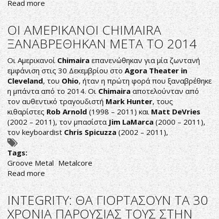
Read more
about
AS
I
OI ΑΜΕΡΙΚΑΝΟΙ CHIMAIRA
LAY
ΞΑΝΑΒΡΕΘΗΚΑΝ ΜΕΤΑ ΤΟ 2014
DYING:
ΘΑ
Οι Αμερικανοί
Chimaira
επανενώθηκαν για μία ζωντανή
ΕΠΑΝΑΚΥΚΛΟΦΟΡΗΣΟΥΝ
εμφάνιση στις 30 Δεκεμβρίου στο
Agora
Theater
in
ΣΕ
Cleveland
, του
Ohio
, ήταν η πρώτη φορά που ξαναβρέθηκε
ΒΙΝΥΛΙΟ
η μπάντα από το 2014. Οι
Chimaira
αποτελούνταν από
ΤΑ
τον αυθεντικό τραγουδιστή
Mark
Hunter
, τους
FRAIL
κιθαρίστες
Rob
Arnold
(1998 – 2011) και
Matt
DeVries
WORDS
(2002 – 2011), τον μπασίστα
Jim
LaMarca
(2000 – 2011),
COLLAPSE
τον keyboardist
Chris
Spicuzza
(2002 – 2011),
ΚΑΙ
SHADOWS
Tags:
ARE
Groove Metal
Metalcore
SECURITY
Read more
about
OI
ΑΜΕΡΙΚΑΝΟΙ
INTEGRITY: ΘΑ ΓΙΟΡΤΑΣΟΥΝ ΤΑ 30
CHIMAIRA
ΧΡΟΝΙΑ ΠΑΡΟΥΣΙΑΣ ΤΟΥΣ ΣΤΗΝ
ΞΑΝΑΒΡΕΘΗΚΑΝ