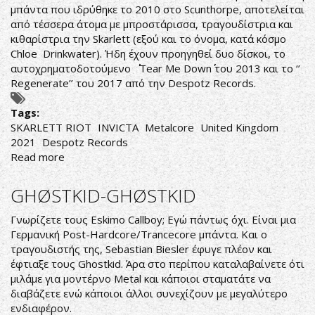
μπάντα που ιδρύθηκε το 2010 στο Scunthorpe, αποτελείται
από τέσσερα άτομα με μπροστάρισσα, τραγουδίστρια και
κιθαρίστρια την Skarlett (εξού και το όνομα, κατά κόσμο
Chloe Drinkwater). Ήδη έχουν προηγηθεί δυο δίσκοι, το
αυτοχρηματοδοτούμενο ΄΄ Tear Me Down΄΄ του 2013 και το ‘’
Regenerate’’ του 2017 από την Despotz Records.
Tags:
SKARLETT RIOT
INVICTA
Metalcore
United Kingdom
2021
Despotz Records
Read more
about
SKARLETT
RIOT
GHØSTKID-GHØSTKID
–
INVICTA
Γνωρίζετε τους Eskimo Callboy; Εγώ πάντως όχι. Είναι μια
Γερμανική Post-Hardcore/Trancecore μπάντα. Και ο
τραγουδιστής της, Sebastian Biesler έφυγε πλέον και
έφτιαξε τους Ghostkid. Άρα στο περίπου καταλαβαίνετε ότι
μιλάμε για μοντέρνο Metal και κάποιοι σταματάτε να
διαβάζετε ενώ κάποιοι άλλοι συνεχίζουν με μεγαλύτερο
ενδιαφέρον.