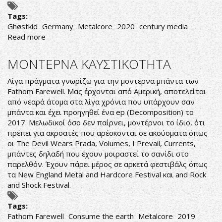
Tags:
Ghøstkid
Germany
Metalcore
2020
century media
Read more
about
GHØSTKID-
GHØSTKID
ΜΟΝΤΕΡΝΑ ΚΑΥΣΤΙΚΟΤΗΤΑ
Λίγα πράγματα γνωρίζω για την μοντέρνα μπάντα των
Fathom Farewell. Μας έρχονται από Αμερική, αποτελείται
από νεαρά άτομα στα λίγα χρόνια που υπάρχουν σαν
μπάντα και έχει προηγηθεί ένα ep (Decomposition) το
2017. Μελωδικοί όσο δεν παίρνει, μοντέρνοι το ίδιο, ότι
πρέπει για ακροατές που αρέσκονται σε ακούσματα όπως
οι The Devil Wears Prada, Volumes, I Prevail, Currents,
μπάντες δηλαδή που έχουν μοιραστεί το σανίδι στο
παρελθόν. Έχουν πάρει μέρος σε αρκετά φεστιβάλς όπως
τα New England Metal and Hardcore Festival και and Rock
and Shock Festival.
Tags:
Fathom Farewell
Consume the earth
Metalcore
2019