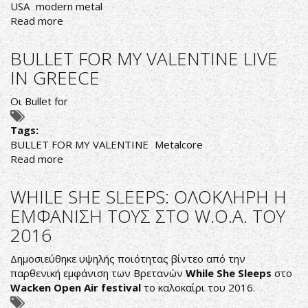
USA
modern metal
Read more
about
ΜΟΝΤΕΡΝΑ
ΚΑΥΣΤΙΚΟΤΗΤΑ
BULLET FOR MY VALENTINE LIVE
IN GREECE
Οι
Bullet for
Tags:
BULLET FOR MY VALENTINE
Metalcore
Read more
about
BULLET
FOR
WHILE SHE SLEEPS: ΟΛΟΚΛΗΡΗ Η
MY
ΕΜΦΑΝΙΣΗ ΤΟΥΣ ΣΤΟ W.O.A. TOY
VALENTINE
2016
LIVE
IN
Δημοσιεύθηκε υψηλής ποιότητας βίντεο από την
GREECE
παρθενική εμφάνιση των Βρετανών
While
She
Sleeps
στο
Wacken
Open
Air
festival
το καλοκαίρι του 2016.