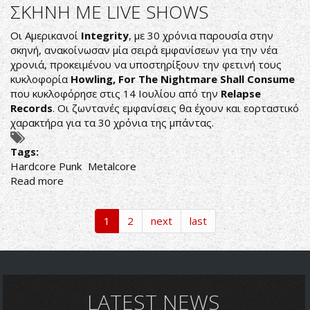
ΣΚΗΝΗ ΜΕ LIVE SHOWS
ΜΕΤΑ
ΤΟ
Οι Αμερικανοί
Integrity
, με 30 χρόνια παρουσία στην
2014
σκηνή, ανακοίνωσαν μία σειρά εμφανίσεων για την νέα
χρονιά, προκειμένου να υποστηρίξουν την φετινή τους
κυκλοφορία
Howling
,
For
The
Nightmare
Shall
Consume
που κυκλοφόρησε στις 14 Ιουλίου από την
Relapse
Records
. Οι ζωντανές εμφανίσεις θα έχουν και εορταστικό
χαρακτήρα για τα 30 χρόνια της μπάντας.
Tags:
Hardcore Punk
Metalcore
Read more
about
INTEGRITY:
ΘΑ
1
2
next
last
ΓΙΟΡΤΑΣΟΥΝ
ΤΑ
30
ΧΡΟΝΙΑ
ΠΑΡΟΥΣΙΑΣ
LATEST NEWS
ΤΟΥΣ