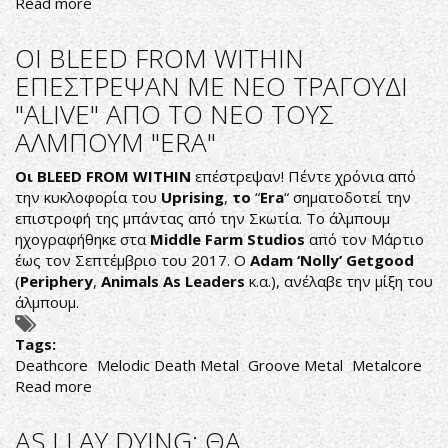
Read more
about
AVENGED
SEVENFOLD:
OI BLEED FROM WITHIN
Η
ΕΠΕΣΤΡΕΨΑΝ ΜΕ ΝΕΟ ΤΡΑΓΟΥΔΙ
ΦΙΛΟΔΟΞΙΑ
"ALIVE" ΑΠΟ ΤΟ ΝΕΟ ΤΟΥΣ
ΚΑΙ
Η
ΑΛΜΠΟΥΜ "ERA"
ΤΥΧΗ
ΜΑΣ
Οι BLEED FROM WITHIN
επέστρεψαν! Πέντε χρόνια από
ΕΦΕΡΑΝ
την κυκλοφορία του
Uprising
,
το
“
Era
“ σηματοδοτεί την
ΕΔΩ
επιστροφή της μπάντας από την Σκωτία. Το άλμπουμ
ηχογραφήθηκε στα
Middle
Farm
Studios
από τον Μάρτιο
έως τον Σεπτέμβριο του 2017. Ο
Adam ‘Nolly’ Getgood
(
Periphery
,
Animals As Leaders
κ.α.), ανέλαβε την μίξη του
άλμπουμ.
Tags:
Deathcore
Melodic Death Metal
Groove Metal
Metalcore
Read more
about
OI
BLEED
AS I LAY DYING: ΘΑ