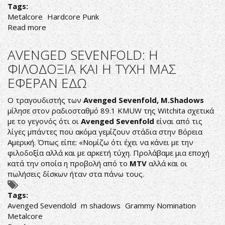
Tags:
Metalcore
Hardcore Punk
Read more
about
WHILE
SHE
AVENGED SEVENFOLD: Η
SLEEPS:
ΦΙΛΟΔΟΞΙΑ ΚΑΙ Η ΤΥΧΗ ΜΑΣ
ΟΛΟΚΛΗΡΗ
ΕΦΕΡΑΝ ΕΔΩ
Η
ΕΜΦΑΝΙΣΗ
Ο τραγουδιστής των
Avenged Sevenfold,
M.Shadows
ΤΟΥΣ
μίλησε στον ραδιοσταθμό 89.1 KMUW της Witchita σχετικά
ΣΤΟ
με το γεγονός ότι οι
Avenged Sevenfold
είναι από τις
W.O.A.
λίγες μπάντες που ακόμα γεμίζουν στάδια στην Βόρεια
TOY
Αμερική. Όπως είπε: «Νομίζω ότι έχει να κάνει με την
2016
φιλοδοξία αλλά και με αρκετή τύχη. Προλάβαμε μια εποχή
κατά την οποία η προβολή από το
MTV
αλλά και οι
πωλήσεις δίσκων ήταν στα πάνω τους.
Tags:
Avenged Sevendold
m shadows
Grammy Nomination
Metalcore