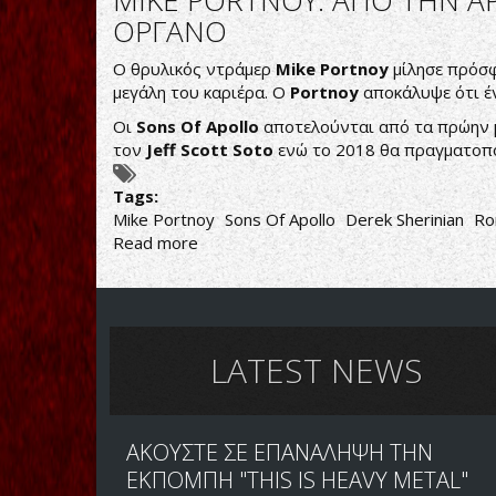
MIKE PORTNOY: ΑΠΟ ΤΗΝ ΑΡ
PORTNOY
ΟΡΓΑΝΟ
ΑΝΟΙΓΕΙ
ΤΑ
Ο θρυλικός ντράμερ
Mike Portnoy
μίλησε πρόσφ
ΧΑΡΤΙΑ
μεγάλη του καριέρα. Ο
Portnoy
αποκάλυψε ότι έ
ΤΟΥ
Οι
Sons Of Apollo
αποτελούνται από τα πρώην 
τον
Jeff Scott Soto
ενώ το 2018 θα πραγματοπο
Tags:
Mike Portnoy
Sons Of Apollo
Derek Sherinian
Ro
Read more
about
MIKE
PORTNOY:
ΑΠΟ
ΤΗΝ
ΑΡΧΗ
LATEST NEWS
ΗΘΕΛΑ
ΝΑ
ΕΙΜΑΙ
ΑΚΟΥΣΤΕ ΣΕ ΕΠΑΝΑΛΗΨΗ ΤΗΝ
ΤΟ
ΕΙΔΟΣ
ΕΚΠΟΜΠΗ "THIS IS HEAVY METAL"