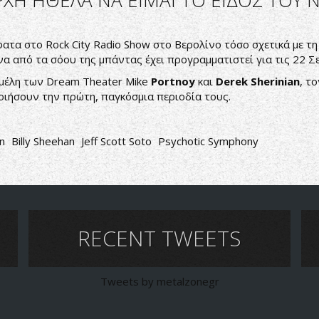
ΧΗ ΗΘΕΛΑ ΝΑ ΕΙΜΑΙ ΤΟ ΕΙΔΟΣ ΤΟΥ 
ατα στο Rock City Radio Show στο Βερολίνο τόσο σχετικά με τ
να από τα σόου της μπάντας έχει προγραμματιστεί για τις 22 
μέλη των Dream Theater Mike
Portnoy
και
Derek Sherinian
, τ
ιήσουν την πρώτη, παγκόσμια περιοδία τους.
n
Billy Sheehan
Jeff Scott Soto
Psychotic Symphony
RECENT TWEETS
Tweets by metalzonegr