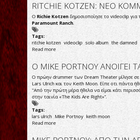
ALLEGIANCE:
RITCHIE KOTZEN: ΝΕΟ ΚΟΜΜ
ΚΥΚΛΟΦΟΡΟΥΝ
ΝΕΟ
Ο
Richie Kotzen
δημοσιοποίησε το videoclip για 
ΔΙΣΚΟ
Paramount Ranch
.
Tags:
ritchie kotzen
videoclip
solo album
the damned
Read more
about
RITCHIE
KOTZEN:
Ο MIKE PORTNOY ΑΝΟΙΓΕΙ Τ
ΝΕΟ
ΚΟΜΜΑΤΙ
Ο πρώην drummer των Dream Theater μίλησε σε σ
ΚΑΙ
Lars Ulrich και τον Keith Moon. Είπε οτι πάντα ήθ
VIDEOCLIP
"Από την πρώτη μέρα ήθελα να είμαι κάτι περισσ
στην ταινία «The Kids Are Right»”.
Tags:
lars ulrich
Mike Portnoy
keith moon
Read more
about
Ο
MIKE