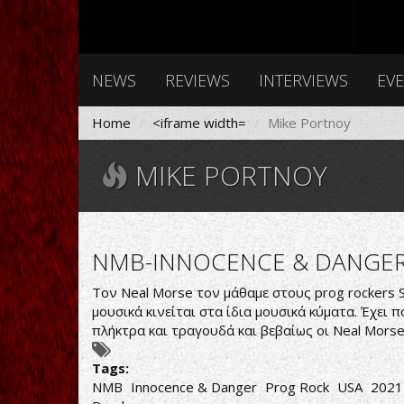
NEWS
REVIEWS
INTERVIEWS
EV
Home
<iframe width=
Mike Portnoy
MIKE PORTNOY
NMB-INNOCENCE & DANGE
Τον Neal Morse τον μάθαμε στους prog rockers S
μουσικά κινείται στα ίδια μουσικά κύματα. Έχει π
πλήκτρα και τραγουδά και βεβαίως οι Neal Mors
Tags:
NMB
Innocence & Danger
Prog Rock
USA
2021