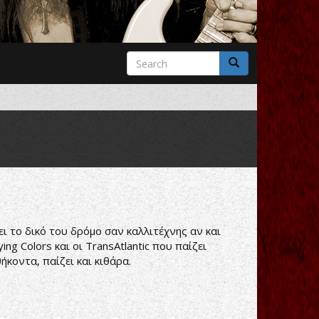
Search
form
Search
ι το δικό του δρόμο σαν καλλιτέχνης αν και
ng Colors και οι TransAtlantic που παίζει
κοντα, παίζει και κιθάρα.