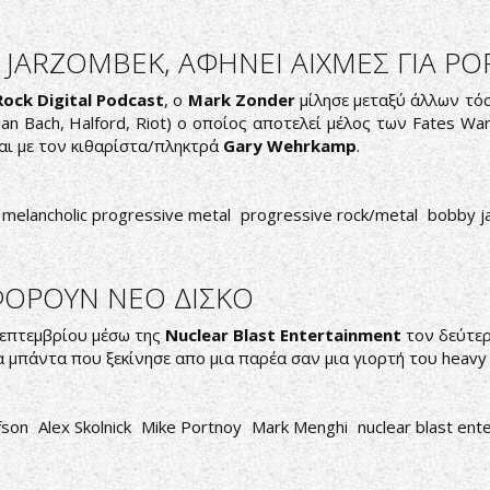
JARZOMBEK, ΑΦΗΝΕΙ ΑΙΧΜΕΣ ΓΙΑ P
ock Digital Podcast
, o
Mark Zonder
μίλησε μεταξύ άλλων τόσ
an Bach, Halford, Riot) ο οποίος αποτελεί μέλος των Fates War
αι με τον κιθαρίστα/πληκτρά
Gary Wehrkamp
.
melancholic progressive metal
progressive rock/metal
bobby j
ΦΟΡΟΥΝ ΝΕΟ ΔΙΣΚΟ
επτεμβρίου μέσω της
Nuclear Blast Entertainment
τον δεύτερ
 μια μπάντα που ξεκίνησε απο μια παρέα σαν μια γιορτή του heavy 
fson
Alex Skolnick
Mike Portnoy
Mark Menghi
nuclear blast ent