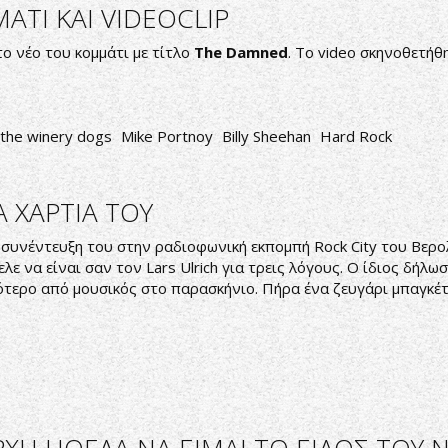
ΑΤΙ ΚΑΙ VIDEOCLIP
το νέο του κομμάτι με τίτλο
The Damned
. To video σκηνοθετήθ
the winery dogs
Mike Portnoy
Billy Sheehan
Hard Rock
Α ΧΑΡΤΙΑ ΤΟΥ
υνέντευξη του στην ραδιοφωνική εκπομπή Rock City του Βερολί
ελε να είναι σαν τον Lars Ulrich για τρεις λόγους. Ο ίδιος δήλωσ
ότερο από μουσικός στο παρασκήνιο. Πήρα ένα ζευγάρι μπαγκέτε