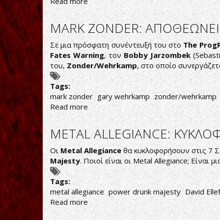
Read more
about
NMB-
INNOCENCE
MARK ZONDER: ΑΠΟΘΕΩΝΕΙ 
&
DANGER
Σε μια πρόσφατη συνέντευξή του στο
The ProgR
Fates Warning
, τον
Bobby Jarzombek
(Sebasti
του,
Zonder/Wehrkamp
, στο οποίο συνεργάζετ
Tags:
mark zonder
gary wehrkamp
zonder/wehrkamp
Read more
about
MARK
ZONDER:
METAL ALLEGIANCE: ΚΥΚΛΟ
ΑΠΟΘΕΩΝΕΙ
JARZOMBEK,
Οι
Metal Allegiance
θα κυκλοφορήσουν στις 7 Σ
ΑΦΗΝΕΙ
Majesty
. Ποιοί είναι οι Metal Allegiance; Είναι
ΑΙΧΜΕΣ
ΓΙΑ
Tags:
PORTNOY
metal allegiance
power drunk majesty
David Elle
Read more
about
METAL