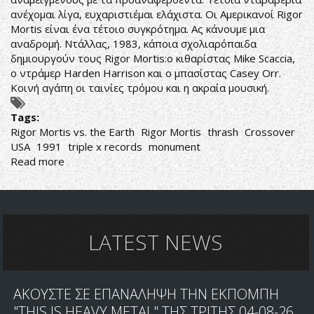
ανέχομαι λίγα, ευχαριστιέμαι ελάχιστα. Οι Αμερικανοί Rigor
Mortis είναι ένα τέτοιο συγκρότημα. Ας κάνουμε μια
αναδρομή. Ντάλλας, 1983, κάποια σχολιαρόπαιδα
δημιουργούν τους Rigor Mortis:ο κιθαρίστας Mike Scaccia,
ο ντράμερ Harden Harrison και ο μπασίστας Casey Orr.
Κοινή αγάπη οι ταινίες τρόμου και η ακραία μουσική.
Tags:
Rigor Mortis vs. the Earth
Rigor Mortis
thrash
Crossover
USA
1991
triple x records
monument
Read more
about
Rigor
Mortis-
Rigor
Mortis
vs.
LATEST NEWS
the
Earth
ΑΚΟΥΣΤΕ ΣΕ ΕΠΑΝΑΛΗΨΗ ΤΗΝ ΕΚΠΟΜΠΗ
"THIS IS HEAVY METAL" ΤΗΣ ΤΡΙΤΗΣ 04-08-26