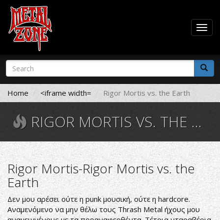
Togg
navig
Skip
Search
to
form
main
Search
content
Home
<iframe width=
Rigor Mortis vs. the Earth
RIGOR MORTIS VS. THE EARTH
Rigor Mortis-Rigor Mortis vs. the
Earth
Δεν μου αρέσει ούτε η punk μουσική, ούτε η hardcore.
Αναμενόμενο να μην θέλω τους Thrash Metal ήχους μου
αναμειγμένους με τα προαναφερθέντα. Τέτοια νταραβέρια