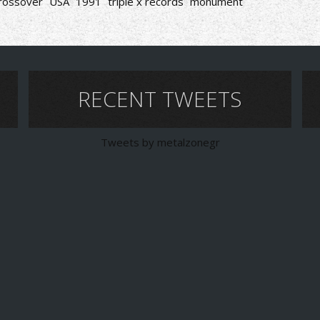
rossover
USA
1991
triple x records
monument
RECENT TWEETS
Tweets by metalzonegr