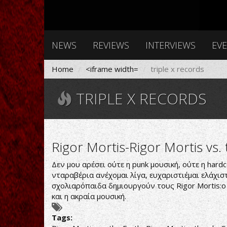
NEWS
REVIEWS
INTERVIEWS
EV
Home
<iframe width=
triple x records
TRIPLE X RECORDS
Rigor Mortis-Rigor Mortis vs.
Δεν μου αρέσει ούτε η punk μουσική, ούτε η har
νταραβέρια ανέχομαι λίγα, ευχαριστιέμαι ελάχιστ
σχολιαρόπαιδα δημιουργούν τους Rigor Mortis:ο 
και η ακραία μουσική.
Tags: