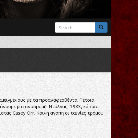
Search
form
Search
ναμειγμένους με τα προαναφερθέντα. Τέτοια
 κάνουμε μια αναδρομή. Ντάλλας, 1983, κάποια
ίστας Casey Orr. Κοινή αγάπη οι ταινίες τρόμου