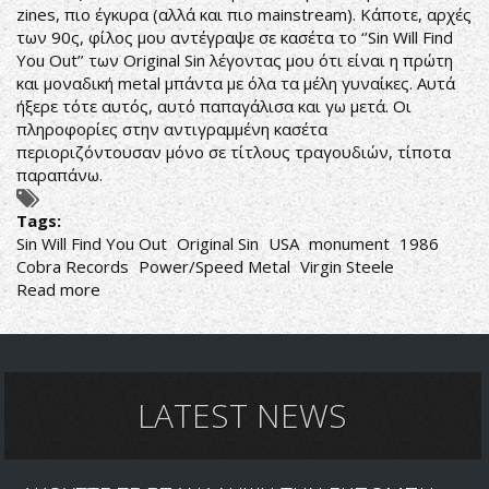
zines, πιο έγκυρα (αλλά και πιο mainstream). Κάποτε, αρχές
των 90ς, φίλος μου αντέγραψε σε κασέτα το ‘’Sin Will Find
You Out’’ των Original Sin λέγοντας μου ότι είναι η πρώτη
και μοναδική metal μπάντα με όλα τα μέλη γυναίκες. Αυτά
ήξερε τότε αυτός, αυτό παπαγάλισα και γω μετά. Οι
πληροφορίες στην αντιγραμμένη κασέτα
περιοριζόντουσαν μόνο σε τίτλους τραγουδιών, τίποτα
παραπάνω.
Tags:
Sin Will Find You Out
Original Sin
USA
monument
1986
Cobra Records
Power/Speed Metal
Virgin Steele
Read more
about
Original
Sin-
Sin
Will
Find
LATEST NEWS
You
Out