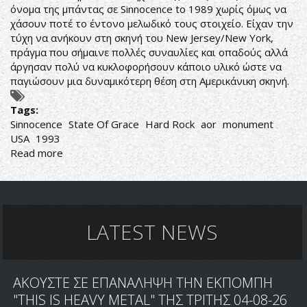
όνομα της μπάντας σε Sinnocence to 1989 χωρίς όμως να
χάσουν ποτέ το έντονο μελωδικό τους στοιχείο. Είχαν την
τύχη να ανήκουν στη σκηνή του New Jersey/New York,
πράγμα που σήμαινε πολλές συναυλίες και οπαδούς αλλά
άργησαν πολύ να κυκλοφορήσουν κάποιο υλικό ώστε να
παγιώσουν μια δυναμικότερη θέση στη Αμερικάνικη σκηνή.
Tags:
Sinnocence
State Of Grace
Hard Rock
aor
monument
USA
1993
Read more
about
Sinnocence
–
State
Of
Grace
LATEST NEWS
ΑΚΟΥΣΤΕ ΣΕ ΕΠΑΝΑΛΗΨΗ ΤΗΝ ΕΚΠΟΜΠΗ
"THIS IS HEAVY METAL" ΤΗΣ ΤΡΙΤΗΣ 04-08-26