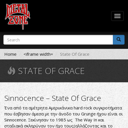
Togg
navig
Skip
Search
to
form
main
Search
content
Home
<iframe width=
State Of Grace
STATE OF GRACE
Sinnocence – State Of Grace
Ένα από τα αμέτρητα Αμερικάνικα hard rock συγκροτήματα
που έσβησαν άμεσα με την άνοδο του Grunge ήχου είναι οι
Sinnocence. Ξεκίνησαν το 1985 ως The Way In και
σταδιακά σκληρύναν τον ήχο τους(αλλάζοντας και το