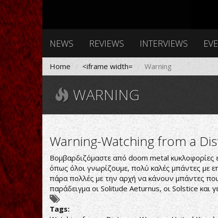
NEWS
REVIEWS
INTERVIEWS
EV
Home
<iframe width=
Warning
WARNING
Warning-Watching from a Dis
Βομβαρδιζόμαστε από doom metal κυκλοφορίες εβ
όπως όλοι γνωρίζουμε, πολύ καλές μπάντες με επ
πάρα πολλές με την αρχή να κάνουν μπάντες που 
παράδειγμα οι Solitude Aeturnus, οι Solstice και
Tags: