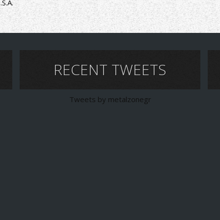
.S.A.
RECENT TWEETS
Tweets by metalzonegr