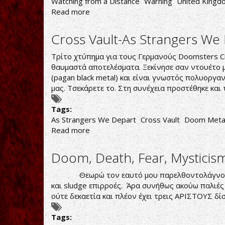
Watching from a Distance
Warning
United Kingd
Read more
about
Warning-
Watching
Cross Vault-As Strangers We
from
a
Τρίτο χτύπημα για τους Γερμανούς Doomsters Cro
Distance
θαυμαστά αποτελέσματα. Ξεκίνησε σαν ντουέτο με
(pagan black metal) και είναι γνωστός πολυοργαν
μας. Τσεκάρετε το. Στη συνέχεια προστέθηκε και 
Tags:
As Strangers We Depart
Cross Vault
Doom Meta
Read more
about
Cross
Vault-
Doom, Death, Fear, Mysticis
As
Strangers
Θεωρώ τον εαυτό μου παρελθοντολάγνο, χωρίς
We
και sludge επιρροές. Άρα συνήθως ακούω παλιές
Depart
ούτε δεκαετία και πλέον έχει τρεις ΑΡΙΣΤΟΥΣ δί
Tags: