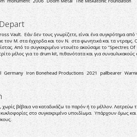
om
monument
2006
Doom Metal
The Miskatonic Foundation
 Depart
ss Vault. Εάν δεν τους γνωρίζετε, είναι ένα συγκρότημα από 
 τον M. στα έγχορδα και τον N. στα φωνητικά και τα ντραμς. 
ίστας. Από το συγκεκριμένο ντουέτο ακούσαμε το ‘’Spectres Of
τρίτο μέλος για το drum kit, πιθανότατα και για συναυλικακούς
l
Germany
Iron Bonehead Productions
2021
pallbearer
Warni
m
 βέβαια να καταδικάζω το παρόν ή το μέλλον. Λατρεύω το π
 κυκλοφορίες στο συγκεκριμένο υποιδίωμα. Υπάρχουν όμως και 
σκους.