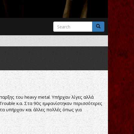
Search
form
Search
παρξης του heavy metal. Υπήρχαν λίγες αλλά
 Trouble κ.α. Στα 90ς εμφανίστηκαν περισσότερες
ατα υπήρχαν και άλλες πολλές όπως για