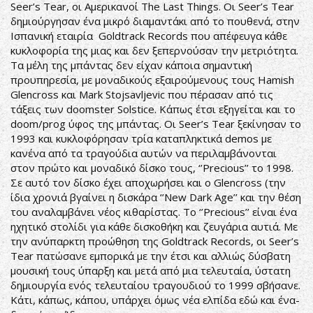
Seer’s Tear, οι Αμερικανοί The Last Things. Οι Seer’s Tear
δημιούργησαν ένα μικρό διαμαντάκι από το πουθενά, στην
Ισπανική εταιρία Goldtrack Records που απέφευγα κάθε
κυκλοφορία της μιας και δεν ξεπερνούσαν την μετριότητα.
Τα μέλη της μπάντας δεν είχαν κάποια σημαντική
προυπηρεσία, με μοναδικούς εξαιρούμενους τους Hamish
Glencross και Mark Stojsavljevic που πέρασαν από τις
τάξεις των doomster Solstice. Κάπως έτσι εξηγείται και το
doom/prog ύφος της μπάντας. Οι Seer’s Tear ξεκίνησαν το
1993 και κυκλοφόρησαν τρία καταπληκτικά demos με
κανένα από τα τραγούδια αυτών να περιλαμβάνονται
στον πρώτο και μοναδικό δίσκο τους, ‘’Precious’’ το 1998.
Σε αυτό τον δίσκο έχει αποχωρήσει και ο Glencross (την
ίδια χρονιά βγαίνει η δισκάρα ‘’New Dark Age’’ και την θέση
του αναλαμβάνει νέος κιθαρίστας. To ‘’Precious’’ είναι ένα
ηχητικό στολίδι για κάθε δισκοθήκη και ζευγάρια αυτιά. Με
την ανύπαρκτη προώθηση της Goldtrack Records, οι Seer’s
Tear πατώσανε εμπορικά με την έτσι και αλλιώς δύσβατη
μουσική τους ύπαρξη και μετά από μια τελευταία, ύστατη
δημιουργία ενός τελευταίου τραγουδιού το 1999 σβήσανε.
Κάτι, κάπως, κάπου, υπάρχει όμως νέα ελπίδα εδώ και ένα-