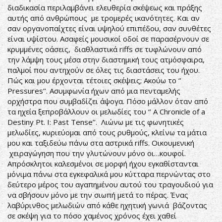
διαδικασία περιλαμβάνει ελευθερία σκέψεως και πράξης
αυτής από ανθρώπους με τρομερές ικανότητες. Και αν
σαν οργανοπαίχτες είναι υψηλού επιπέδου, σαν συνθέτες
είναι υψίστου. Ασαφείς μουσικοί οδοί σε παρασέρνουν σε
κρυμμένες οάσεις, διαθλαστικά riffs σε τυφλώνουν από
την λάμψη τους μέσα στην διαστημική τους ατμόσφαιρα,
παλμοί που αντηχούν σε όλες τις διαστάσεις του ήχου.
Πώς και μου έρχονται τέτοιες σκέψεις; Ακούω το ‘’
Pressures’’. Ασυμφωνία ήχων από μια πενταμελής
ορχήστρα που συμβαδίζει άψογα. Πόσο μάλλον όταν από
τα ηχεία ξεπροβάλλουν οι μελωδίες του ‘’ A Chronicle of a
Destiny Pt. I: Past Tense’’. Λιώνω με τις φωνητικές
μελωδίες, κυριεύομαι από τους ρυθμούς, κλείνω τα μάτια
μου και ταξιδεύω πάνω στα αστρικά riffs. Οικουμενική
χειραγώγηση που την γλυτώνουν μόνο οι…κουφοί.
Απρόσκλητοι καλεσμένοι σε μορφή ήχου εγκαθίστανται
μόνιμα πάνω στα εγκεφαλικά μου κύτταρα περνώντας στο
δεύτερο μέρος του αγαπημένου αυτού του τραγουδιού για
να σβήσουν μόνο με την σιωπή μετά το πέρας. Ένας
λαβύρινθος μελωδιών από κάθε ηχητική γωνιά βάζοντας
σε σκέψη για το πόσο χαμένος χρόνος έχει χαθεί