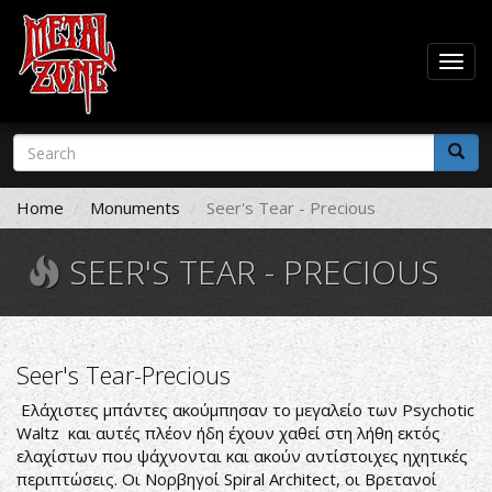
Togg
navig
Skip
Search
to
form
main
Search
content
Home
Monuments
Seer's Tear - Precious
SEER'S TEAR - PRECIOUS
Seer's Tear-Precious
Ελάχιστες μπάντες ακούμπησαν το μεγαλείο των Psychotic
Waltz και αυτές πλέον ήδη έχουν χαθεί στη λήθη εκτός
ελαχίστων που ψάχνονται και ακούν αντίστοιχες ηχητικές
περιπτώσεις. Οι Νορβηγοί Spiral Architect, οι Βρετανοί