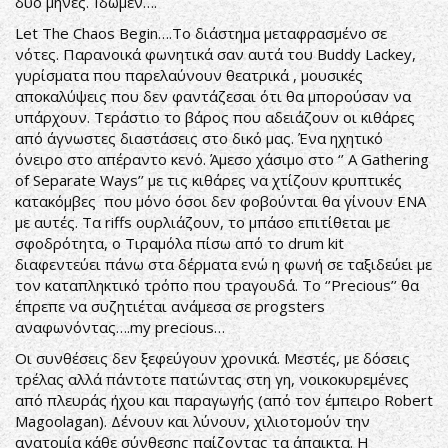
δυο μήνες. Ίδωμεν….
Let The Chaos Begin….Το διάστημα μεταφρασμένο σε
νότες. Παρανοικά φωνητικά σαν αυτά του Buddy Lackey,
γυρίσματα που παρελαύνουν θεατρικά , μουσικές
αποκαλύψεις που δεν φαντάζεσαι ότι θα μπορούσαν να
υπάρχουν. Τεράστιο το βάρος που αδειάζουν οι κιθάρες
από άγνωστες διαστάσεις στο δικό μας. Ένα ηχητικό
όνειρο στο απέραντο κενό. Άμεσο χάσιμο στο ‘’ A Gathering
of Separate Ways’’ με τις κιθάρες να χτίζουν κρυπτικές
κατακόμβες που μόνο όσοι δεν φοβούνται θα γίνουν ΕΝΑ
με αυτές. Τα riffs ουρλιάζουν, το μπάσο επιτίθεται με
σφοδρότητα, ο Τιραμόλα πίσω από το drum kit
διαφεντεύει πάνω στα δέρματα ενώ η φωνή σε ταξιδεύει με
τον καταπληκτικό τρόπο που τραγουδά. Το ‘’Precious’’ θα
έπρεπε να συζητιέται ανάμεσα σε progsters
αναφωνόντας….my precious…
Οι συνθέσεις δεν ξεφεύγουν χρονικά. Μεστές, με δόσεις
τρέλας αλλά πάντοτε πατώντας στη γη, νοικοκυρεμένες
από πλευράς ήχου και παραγωγής (από τον έμπειρο Robert
Magoolagan). Δένουν και λύνουν, χιλιοτομούν την
ανατομία κάθε σύνθεσης παίζοντας τα άπαικτα. Η