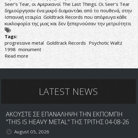
Seer’s Tear, οι Αμερικανοί The Last Things. Οι Seer’s Tear
δημιούργησαν ένα μικρό διαμαντάκι από το πουθενά, στην
Ισπανική εταιρία Goldtrack Records που απέφευγα κάθε
κυκλοφορία της μιας και δεν ξεπερνούσαν την μετριότητα.
Tags:
progressive metal
Goldtrack Records
Psychotic Waltz
1998
monument
Read more
about
Seer's
Tear-
Precious
LATEST NEWS
ΑΚΟΥΣΤΕ ΣΕ ΕΠΑΝΑΛΗΨΗ ΤΗΝ ΕΚΠΟΜΠΗ
"THIS IS HEAVY METAL" ΤΗΣ ΤΡΙΤΗΣ 04-08-26
August 05, 2026