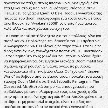
αργότερα θα παίξει στους Infernal Void (δεν ξεχνάμε ότι
έπαιξε και στους Iron Man, αμφότερες μπάστους στην
Hell…ε δεν το γράφω ξανά). Ο Dale Flood με γνωστούς της
πιάτσας του doom, κυκλοφόρησε ένα τρίτο δίσκο με τους
Unorthodox, το ‘’Awaken’’ (2008) το οποίο ήταν αρκετά
καλό αλλά και πάλι χάσαμε τα ίχνη του.
Το Doom Metal ποτέ δεν ήταν για τους πολλούς. Λίγο και
πιστό κοινό. Σε ολόκληρη την δεκαετία του 80 πρέπει να
κυκλοφόρησαν 50-100 δίσκους το πάρα πολύ. Στα 90ς το
είδος εκτινάχθηκε, τουλάχιστον ποσοτικά. Οι Unorthodox
με το ντεμπούτο τους (αλλά και τον επόμενο δίσκο) έχουν
να περηφανεύονται ότι έβγαλαν δισκάρα. Doom metal δεν
σημαίνει αργή μουσική. Σημαίνει ογκώδεις ρυθμούς,
καταδικαστικά riffs, ένα βαρύ κλίμα. Οι ήχοι του ‘’ Unseen
World’’ σε θάβουν από το βάρος τους, προκαλεί εσωτερική
ταραχή. Doom Metal α λα Black Sabbath, Pentagram, The
Obsessed. Με εθιστικά tempo και μπασογραμμές που
εισβάλλουν με τον πολιορκητικό τους κριό χωρίς φόβο
στην προστατευμένη ηχητική σου θύρα. Απαλλαγμένο από
οτιδήποτε μη ροκ/metal στοιχείο, είναι το είδος που
παρέμεινε πιο κοντά στον αρχικό ήχο. Οργανικό όσο