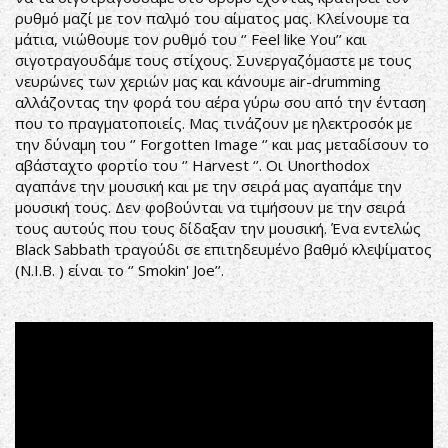
ρυθμό μαζί με τον παλμό του αίματος μας. Κλείνουμε τα
μάτια, νιώθουμε τον ρυθμό του ‘’ Feel like You’’ και
σιγοτραγουδάμε τους στίχους. Συνεργαζόμαστε με τους
νευρώνες των χεριών μας και κάνουμε air-drumming
αλλάζοντας την φορά του αέρα γύρω σου από την ένταση
που το πραγματοποιείς. Μας τινάζουν με ηλεκτροσόκ με
την δύναμη του ‘’ Forgotten Image ‘’ και μας μεταδίσουν το
αβάσταχτο φορτίο του ‘’ Harvest ‘’. Οι Unorthodox
αγαπάνε την μουσική και με την σειρά μας αγαπάμε την
μουσική τους. Δεν φοβούνται να τιμήσουν με την σειρά
τους αυτούς που τους δίδαξαν την μουσική. Ένα εντελώς
Black Sabbath τραγούδι σε επιτηδευμένο βαθμό κλεψίματος
(N.I.B. ) είναι το ‘’ Smokin' Joe’’.