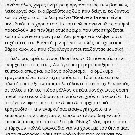
κανένα άλλο, χωρίς πλήκτρα ή όργανα εκτός των βασικών,
λειτουργεί σαν ένα βραδύπους ζώο που δείχνει τα δόντια
και τα νύχια του. Το λατρεμένο ‘’Realize a Dream’’ είναι
μελωδικότατο χάρη στα riffs του ενώ οι αγωνιώδεις ρυθμοί
προκαλούν μια πένθιμη ατμόσφαιρα που υποστηρίζεται
και από ανάλογα φωνητικά. Δεν μιλάμε για κλάψες ούτε
ταχύτητες του θανατά, μιλάμε για καρδιές σε σχήμα και
βάρος αμονιού που εξομολογούνται παίζοντας μουσική.
Τι άλλο μας αρέσει στους Unorthodox; Οι πολυδιάστατες
ενορχηστρώσεις τους. Ακούγεται τρομερό παίξιμο σε
τύμπανα όπως και άφθονο σολάρισμα. Το ομώνυμο
τραγούδι είναι τρανταχτή απόδειξη. Τόση διάρκεια σε
σόλο ή τόσο έξυπνο και πολυτάλαντο drumming δεν ακούς
σε άλλες μπάντες, πόσο μάλλον σε κάτι μονόχνωτες doom
metal που ακολούθησαν στα επόμενα χρόνια-δεκαετίες. Το
ότι έχουν αφιερώσει στον δίσκο δυο ορχηστρικά
τραγούδια (+ την εναρκτήρια εισαγωγή) χωρίς την
επικουρία των φωνητικών, ειδικά σε τέτοιο διεργετικό
επίπεδο όπως αυτό του ‘’ Scorpio Rising’’. Μας αρέσει που
υπάρχουν πολλά τραγούδια για να χάσουμε τον ύπνο μας,
να τα σιγοτραγουδάμε στο δρόμο έχοντας κρατήσει τον