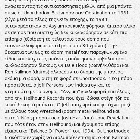
αναφέροντας τις αντικαταστήσεις μελών από μια μπάντα
όπως οι Unorthodox. Ξεκίνησαν σαν Obstination το 1981
(λίγο μετά το τέλος της Ozzy εποχής), το 1984
μετανομάστηκαν σε Asylum και κυκλοφόρησαν άπειρο υλικό
σε demos που δυστυχώς δεν κυκλοφόρησαν σε κάτι πιο
επίσημο (εξαίρεση το τελευταίο τους demo που
επανακυκλοφόρησε σε cd μετά από 30 χρόνια). Την
δεκαετία των 80ς το doom metal ήταν παραγκωνισμένο
είδος και ελάχιστες μπάντες απόκτησαν συμβόλαιο και
κυκλοφόρησαν δίσκους. Οι Dale Flood (φωνή/κιθάρα) και
Ron Kalimon (drums) αλλάζουν το όνομα της μπάντας
ακόμα μια φορά, αυτή τη φορά σε Unorthodox. Στο μπάσο
προστίθεται ο Jeff Parsons των Indestroy και το
ντεμπούτο με το όνομα… ‘’Asylum’’ κυκλοφορεί επιτέλους
από την Hellhound Records που έχει δώσει στέγη ήδη σε
καμιά δεκαριά μπάντες. Ο Jeff αποχωρεί και φτιάχνει μαζί
με άλλους τους Wretched (doom metal-hellhound και
αυτοί). Νέος μπασίστας ο Josh Hart (από τους Revelation
που τότε ήταν στην Hellhound) και έχουμε το επίσης
εξαιρετικό ‘’Balance Of Power’’ του 1994. Οι Unorthodox
διακόπτουν χωρίς να διαλυθούν επίσημα, ο Ron Kalimon