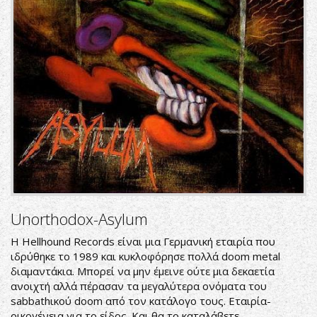
Unorthodox-Asylum
Η Hellhound Records είναι μια Γερμανική εταιρία που
ιδρύθηκε το 1989 και κυκλοφόρησε πολλά doom metal
διαμαντάκια. Μπορεί να μην έμεινε ούτε μια δεκαετία
ανοιχτή αλλά πέρασαν τα μεγαλύτερα ονόματα του
sabbathικού doom από τον κατάλογο τους. Εταιρία-
οικογένεια για το είδος. Και θα το καταλάβετε