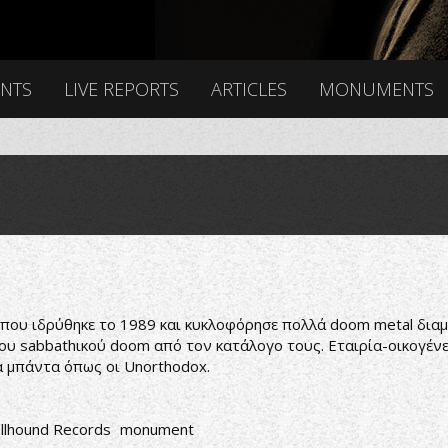
ENTS
LIVE REPORTS
ARTICLES
MONUMENTS
α που ιδρύθηκε το 1989 και κυκλοφόρησε πολλά doom metal διαμ
υ sabbathικού doom από τον κατάλογο τους. Εταιρία-οικογένεια
α μπάντα όπως οι Unorthodox.
llhound Records
monument