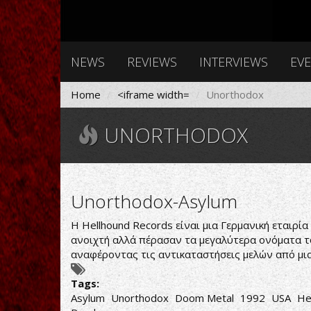
NEWS
REVIEWS
INTERVIEWS
EV
Home
<iframe width=
Unorthodox
UNORTHODOX
Unorthodox-Asylum
Η Hellhound Records είναι μια Γερμανική εταιρί
ανοιχτή αλλά πέρασαν τα μεγαλύτερα ονόματα το
αναφέροντας τις αντικαταστήσεις μελών από μι
Tags:
Asylum
Unorthodox
Doom Metal
1992
USA
He