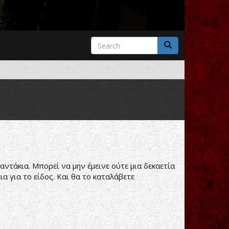
Search
form
Search
αντάκια. Μπορεί να μην έμεινε ούτε μια δεκαετία
 για το είδος. Και θα το καταλάβετε