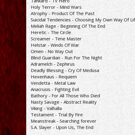
Tankard - TV Hero
Holy Terror - Mind Wars
Atrophy - Product Of The Past
Suicidal Tendencies - Choosing My Own Way Of Li
Meliah Rage - Beginning Of The End
Heretic - The Circle
Screamer - Time Master
Helstar - Winds Of War
Omen - No Way Out
Blind Guardian - Run For The Night
Adramelch - Zephirus
Deadly Blessing - Cry Of Medusa
Hexenhaus - Requiem
Vendetta - Metal Law
Anacrusis - Fighting Evil
Bathory - For All Those Who Died
Nasty Savage - Abstract Reality
Viking - Valhalla
Testament - Trial By Fire
Meanstreak - Searching forever
S.A. Slayer - Upon Us, The End