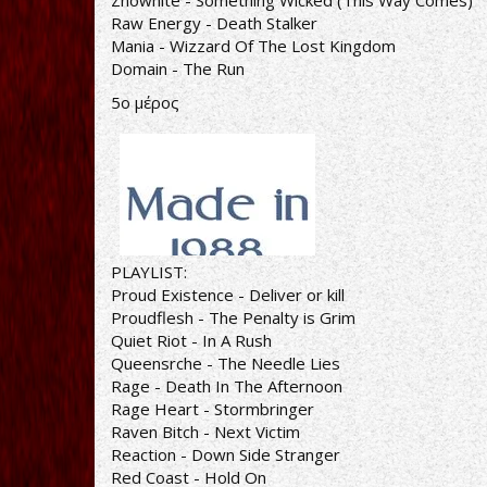
Znowhite - Something Wicked (This Way Comes)
Raw Energy - Death Stalker
Mania - Wizzard Of The Lost Kingdom
Domain - The Run
5ο μέρος
PLAYLIST:
Proud Existence - Deliver or kill
Proudflesh - The Penalty is Grim
Quiet Riot - In A Rush
Queensrche - The Needle Lies
Rage - Death In The Afternoon
Rage Heart - Stormbringer
Raven Bitch - Next Victim
Reaction - Down Side Stranger
Red Coast - Hold On