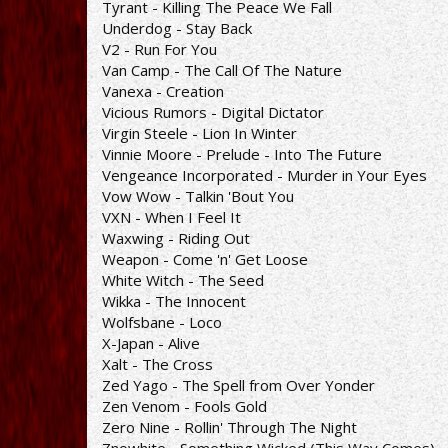
Tyrant - Killing The Peace We Fall
Underdog - Stay Back
V2 - Run For You
Van Camp - The Call Of The Nature
Vanexa - Creation
Vicious Rumors - Digital Dictator
Virgin Steele - Lion In Winter
Vinnie Moore - Prelude - Into The Future
Vengeance Incorporated - Murder in Your Eyes
Vow Wow - Talkin 'Bout You
VXN - When I Feel It
Waxwing - Riding Out
Weapon - Come 'n' Get Loose
White Witch - The Seed
Wikka - The Innocent
Wolfsbane - Loco
X-Japan - Alive
Xalt - The Cross
Zed Yago - The Spell from Over Yonder
Zen Venom - Fools Gold
Zero Nine - Rollin' Through The Night