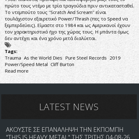
πρώτο τους ντέμο με τρία τραγούδια πριν αντικατασταθεί.
Το ντεμπούτο τους ''Scratch And Scream'' είναι
τουλάχιστον εξαιρετικό Power/Thrash (πες το Speed να
ξεμπερδεύεις). Είμαστε στο 1984 και ως Αμερικανοί έχουν
τον χαρακτηριστικό ήχο της χώρας τους. Η μπάντα όμως
δεν αντέχει και ένα χρόνο μετά διαλύεται.
Tags:
Trauma
As the World Dies
Pure Steel Records
2019
Power/Speed Metal
Cliff Burton
Read more
about
Η
ΠΑΛΙΑ
ΜΠΑΝΤΑ
ΤΟΥ
CLIFF
LATEST NEWS
BURTON
ΑΚΟΥΣΤΕ ΣΕ ΕΠΑΝΑΛΗΨΗ ΤΗΝ ΕΚΠΟΜΠΗ
"THIS IS HEAVY METAL" ΤΗΣ ΤΡΙΤΗΣ 04-08-26