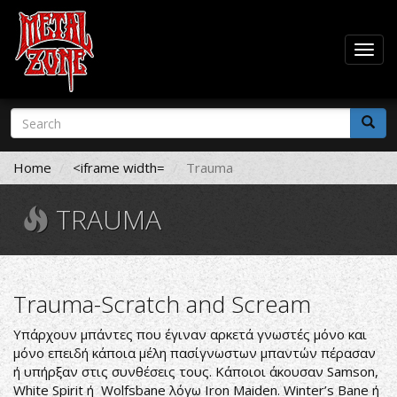
Togg
navig
Skip
Search
to
form
main
Search
content
Home
<iframe width=
Trauma
TRAUMA
Trauma-Scratch and Scream
Υπάρχουν μπάντες που έγιναν αρκετά γνωστές μόνο και
μόνο επειδή κάποια μέλη πασίγνωστων μπαντών πέρασαν
ή υπήρξαν στις συνθέσεις τους. Κάποιοι άκουσαν Samson,
White Spirit ή Wolfsbane λόγω Iron Maiden. Winter’s Bane ή