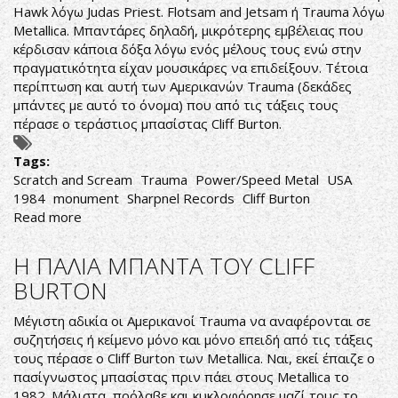
Hawk λόγω Judas Priest. Flotsam and Jetsam ή Trauma λόγω
Metallica. Μπαντάρες δηλαδή, μικρότερης εμβέλειας που
κέρδισαν κάποια δόξα λόγω ενός μέλους τους ενώ στην
πραγματικότητα είχαν μουσικάρες να επιδείξουν. Τέτοια
περίπτωση και αυτή των Αμερικανών Trauma (δεκάδες
μπάντες με αυτό το όνομα) που από τις τάξεις τους
πέρασε ο τεράστιος μπασίστας Cliff Burton.
Tags:
Scratch and Scream
Trauma
Power/Speed Metal
USA
1984
monument
Sharpnel Records
Cliff Burton
Read more
about
Trauma-
Scratch
Η ΠΑΛΙΑ ΜΠΑΝΤΑ ΤΟΥ CLIFF
and
BURTON
Scream
Μέγιστη αδικία οι Αμερικανοί Trauma να αναφέρονται σε
συζητήσεις ή κείμενο μόνο και μόνο επειδή από τις τάξεις
τους πέρασε ο Cliff Burton των Metallica. Ναι, εκεί έπαιζε ο
πασίγνωστος μπασίστας πριν πάει στους Metallica το
1982. Μάλιστα, πρόλαβε και κυκλοφόρησε μαζί τους το