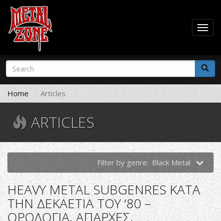
Togg
navig
Skip
Search
to
form
main
Search
content
Home
Articles
ARTICLES
Filter by genre:
Black Metal
HEAVY METAL SUBGENRES ΚΑΤΑ
ΤΗΝ ΔΕΚΑΕΤΙΑ ΤΟΥ ‘80 –
ΟΡΟΛΟΓΙΑ, ΑΠΑΡΧΕΣ,