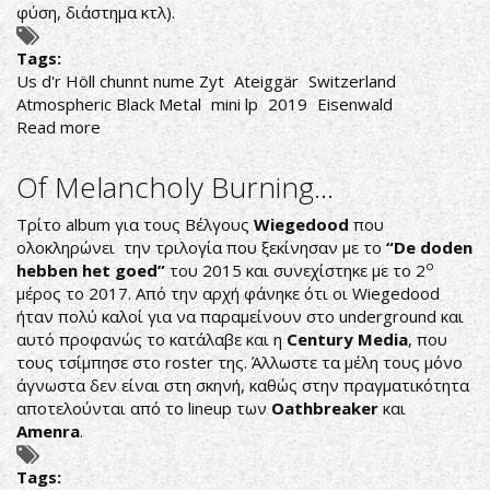
φύση, διάστημα κτλ).
Tags:
Us d'r Höll chunnt nume Zyt
Ateiggär
Switzerland
Atmospheric Black Metal
mini lp
2019
Eisenwald
Read more
about
ΦΕΡΕΛΠΙΔΕΣ
ΤΗΣ
Of Melancholy Burning...
EISENWALD
Τρίτο album για τους Βέλγους
Wiegedood
που
ολοκληρώνει την τριλογία που ξεκίνησαν με το
“De doden
ο
hebben het goed”
του 2015 και συνεχίστηκε με το 2
μέρος το 2017. Από την αρχή φάνηκε ότι οι Wiegedood
ήταν πολύ καλοί για να παραμείνουν στο underground και
αυτό προφανώς το κατάλαβε και η
Century Media
, που
τους τσίμπησε στο roster της. Άλλωστε τα μέλη τους μόνο
άγνωστα δεν είναι στη σκηνή, καθώς στην πραγματικότητα
αποτελούνται από το lineup των
Oathbreaker
και
Amenra
.
Tags: