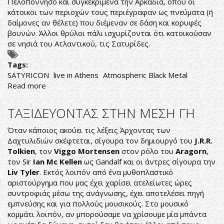
Πελοπόννησο και συγκεκριμένα την Αρκαδία, όπου οι
κάτοικοι των περιοχών τους περιέγραφαν ως πνεύματα (ή
δαίμονες αν θέλετε) που διέμεναν σε δάση και κορυφές
βουνών. Άλλοι θρύλοι πάλι ισχυρίζονται ότι κατοικούσαν
σε νησιά του Ατλαντικού, τις Σατυρίδες.
Tags:
SATYRICON
live in Athens
Atmospheric Black Metal
Read more
about
ΠΟΤΕ
ΤΟ
ΤΑΞΙΔΕΥΟΝΤΑΣ ΣΤΗΝ ΜΕΣΗ ΓΗ
ΣΚΟΤΑΔΙ
ΔΕΝ
Όταν κάποιος ακούει τις λέξεις Άρχοντας των
ΗΤΑΝ
Δαχτυλιδιών σκέφτεται, σίγουρα τον δημιουργό του
J
.R
.R
.
ΤΟΣΟ
Tolkien
, τον
Viggo Mortensen
στον ρόλο του
Aragorn
,
ΣΑΓΗΝΕΥΤΙΚΟ...
τον Sir
Ian Mc Kellen
ως Gandalf και οι άντρες σίγουρα την
Liv Tyler
. Εκτός λοιπόν από ένα μυθοπλαστικό
αριστούργημα που μας έχει χαρίσει ατελείωτες ώρες
συντροφιάς μέσω της ανάγνωσης, έχει αποτελέσει πηγή
εμπνεύσης και για πολλούς μουσικούς. Στο μουσικό
κομμάτι λοιπόν, αν μπορούσαμε να χρίσουμε μία μπάντα