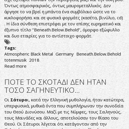
SNAKES
Όντως ατμοσφαιρικός, όντως μαυρομεταλλικός. Δεν
VIDEO
άργησε το να βρεί η μπάντα ένα συμβόλαιο ώστε να το
κυκλοφορήσει και σε φυσικά φορμάτς (κασέτα, βινύλιο, cd)
. Η ίδια σύνθεση επιστρέφει με τον επίσης ευρηματικό και
έξυπνο τίτλο ‘’Beneath.Below.Behold’’, όμορφο εξώφυλλο
και δυο εταιρίες για το αντίστοιχο φορμάτ.
Tags:
Atmospheric Black Metal
Germany
Beneath.Below.Behold
totenmusik
2018
Read more
about
ΑΤΜΟΣΦΑΙΡΙΚΟ
BLACK
ΠΟΤΕ ΤΟ ΣΚΟΤΑΔΙ ΔΕΝ ΗΤΑΝ
METAL
ΤΟΣΟ ΣΑΓΗΝΕΥΤΙΚΟ...
Οι
Σάτυρο
ι, κατά την Ελληνική μυθολογία, ήταν κατώτερα,
υπερφυσικά, μυθικά όντα που συμπλήρωναν την συνοδεία
του Θεού Διονύσου. Μαζί με τις Νύμφες, τους Σειληνούς,
τους Μαινάδες και άλλους, αποτελούσαν τον θίασο του
Θεού. Οι Σάτυροι λέγεται ότι κατάγονταν από την