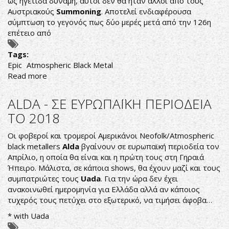
ως ηγέτιδα δύναμη, αυτοί δεν θα ήταν άλλοι από τους
Αυστριακούς
Summoning
. Αποτελεί ενδιαφέρουσα
σύμπτωση το γεγονός πως δύο μερές μετά από την 126η
επέτειο από
Tags:
Epic
Atmospheric Black Metal
Read more
about
ΤΑΞΙΔΕΥΟΝΤΑΣ
ΣΤΗΝ
ALDA - ΣΕ ΕΥΡΩΠΑΪΚΗ ΠΕΡΙΟΔΕΙΑ
ΜΕΣΗ
ΤΟ 2018
ΓΗ
Οι φοβεροί και τρομεροί Αμερικάνοι Neofolk/Atmospheric
black metallers
Alda
βγαίνουν σε ευρωπαϊκή περιοδεία τον
Απρίλιο, η οποία θα είναι και η πρώτη τους στη Γηραιά
Ήπειρο. Μάλιστα, σε κάποια shows, θα έχουν μαζί και τους
συμπατριώτες τους
Uada
. Για την ώρα δεν έχει
ανακοινωθεί ημερομηνία για Ελλάδα αλλά αν κάποιος
τυχερός τους πετύχει στο εξωτερικό, να τιμήσει άφοβα…
* with Uada