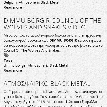
Belgium
Atmospheric Black Metal
Read more
about
Of
Melancholy
DIMMU BORGIR COUNCIL OF THE
Burning...
WOLVES AND SNAKES VIDEO
Μετα το πρώτο αμφιλεγόμενο δείγμα από την επερχόμενη
δισκογραφική δουλειά των
DIMMU BORGIR
έφτασε η ώρα
να πάρουμε μια δεύτερη γεύση με το δεύτερο βίντεο για το
Council Of The Wolves And Snakes.
Tags:
dimmu borgir
Atmospheric Black Metal
Read more
about
DIMMU
BORGIR
ΑΤΜΟΣΦΑΙΡΙΚΟ BLACK METAL
COUNCIL
OF
Οι Γερμανοί atmospheric blacksters, Antlers, επανέρχονται
THE
για το δεύτερο γύρο. Το ντεμπούτο τους, ‘’A Gaze Into The
WOLVES
Abyss’’ είχε βγει το 2015. Με τέτοιο τίτλο και εξώφυλλο
AND
είχε εξιτάρει πολλών την περιέργεια, μαζί και την δική μου.