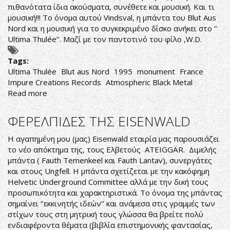
πιθανότατα ίδια ακούσματα, συνέθετε και μουσική. Και τι
μουσική!!! Το όνομα αυτού Vindsval, η μπάντα του Blut Aus
Nord και η μουσική για το συγκεκριμένο δίσκο ανήκει στο ‘’
Ultima Thulée’’. Μαζί με τον παντοτινό του φίλο ,W.D.
Tags:
Ultima Thulée
Blut aus Nord
1995
monument
France
Impure Creations Records
Atmospheric Black Metal
Read more
about
Blut
aus
ΦΕΡΕΛΠΙΔΕΣ ΤΗΣ EISENWALD
Nord-
Ultima
Η αγαπημένη μου (μας) Eisenwald εταιρία μας παρουσιάζει
Thulée
το νέο απόκτημα της, τους Ελβετούς ATEIGGÄR. Διμελής
μπάντα ( Fauth Temenkeel και Fauth Lantav), συνεργάτες
και στους Ungfell. H μπάντα σχετίζεται με την κακόφημη
Helvetic Underground Committee αλλά με την δική τους
προσωπικότητα και χαρακτηριστικά. Το όνομα της μπάντας
σημαίνει ‘’εκκινητής ιδεών’’ και ανάμεσα στις γραμμές των
στίχων τους στη μητρική τους γλώσσα θα βρείτε πολύ
ενδιαφέροντα θέματα (βιβλία επιστημονικής φαντασίας,