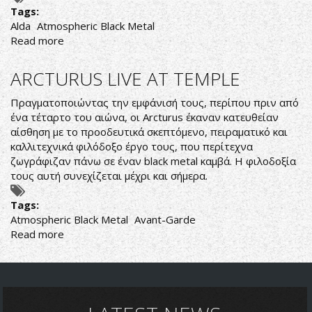
Tags:
Alda
Atmospheric Black Metal
Read more
about
ALDA
-
ARCTURUS LIVE AT TEMPLE
ΣΕ
ΕΥΡΩΠΑΪΚΗ
Πραγματοποιώντας την εμφάνισή τους, περίπου πριν από
ΠΕΡΙΟΔΕΙΑ
ένα τέταρτο του αιώνα, οι Arcturus έκαναν κατευθείαν
ΤΟ
αίσθηση με το προοδευτικά σκεπτόμενο, πειραματικό και
2018
καλλιτεχνικά φιλόδοξο έργο τους, που περίτεχνα
ζωγράφιζαν πάνω σε έναν black metal καμβά. Η φιλοδοξία
τους αυτή συνεχίζεται μέχρι και σήμερα.
Tags:
Atmospheric Black Metal
Avant-Garde
Read more
about
ARCTURUS
LIVE
AT
TEMPLE