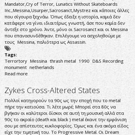
Mandator,Cry of Terror, Lunatics Without Skateboards
Inc.,Messina,Usurper,Sacrosanct,Mystrez και κάποιες άλλες
που σίγουρα ξεχνάω. Όπως έδειξε η ιστορία, καμιά δεν
κατάφερε να γίνει ιδιαιτέρως γνωστή, άσε που καμία δεν
άντεξε στο χρόνο. Άντε, μόνο οι Sacrosanct και οι Messina
που επανασυνδέθηκαν. Επιλέγουμε να ασχοληθούμε με
τους Messina, παλιότερα ως Assassin.
Tags:
Terrortory
Messina
thrash metal
1990
D&S Recording
monument
netherlands
Read more
about
Messina-
Terrortory
Zykes Cross-Altered States
Πολλοί κατηγορούν τα 90ς ως την εποχή που το metal
πήρε την κατιούσα. Τι λέτε μωρέ; Μπορεί στα 80ς να
βγήκαν οι καλύτεροι δίσκοι σε αυτή τη μουσική αλλά στα
90ς το ακραίο (death και black ) metal έκανε την εμφάνιση
σου με απίστευτες κυκλοφορίες. Όμως και ένα ακόμα είδος
είχε την τιμητική του. Το Progressive Metal. Οι Dream