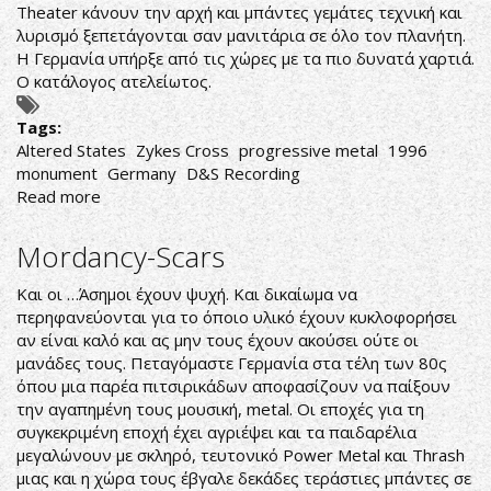
Theater κάνουν την αρχή και μπάντες γεμάτες τεχνική και
λυρισμό ξεπετάγονται σαν μανιτάρια σε όλο τον πλανήτη.
Η Γερμανία υπήρξε από τις χώρες με τα πιο δυνατά χαρτιά.
Ο κατάλογος ατελείωτος.
Tags:
Altered States
Zykes Cross
progressive metal
1996
monument
Germany
D&S Recording
Read more
about
Zykes
Cross-
Mordancy-Scars
Altered
States
Και οι …Άσημοι έχουν ψυχή. Και δικαίωμα να
περηφανεύονται για το όποιο υλικό έχουν κυκλοφορήσει
αν είναι καλό και ας μην τους έχουν ακούσει ούτε οι
μανάδες τους. Πεταγόμαστε Γερμανία στα τέλη των 80ς
όπου μια παρέα πιτσιρικάδων αποφασίζουν να παίξουν
την αγαπημένη τους μουσική, metal. Οι εποχές για τη
συγκεκριμένη εποχή έχει αγριέψει και τα παιδαρέλια
μεγαλώνουν με σκληρό, τευτονικό Power Metal και Thrash
μιας και η χώρα τους έβγαλε δεκάδες τεράστιες μπάντες σε