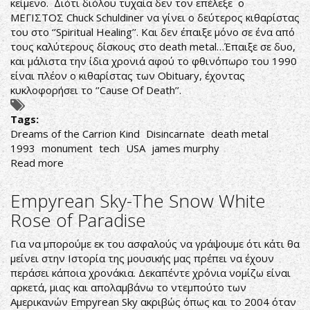
κείμενο. Διότι διόλου τυχαία δεν τον επέλεξε ο
ΜΕΓΙΣΤΟΣ Chuck Schuldiner να γίνει ο δεύτερος κιθαρίστας
του στο ‘’Spiritual Healing’’. Και δεν έπαιξε μόνο σε ένα από
τους καλύτερους δίσκους στο death metal…Έπαιξε σε δυο,
και μάλιστα την ίδια χρονιά αφού το φθινόπωρο του 1990
είναι πλέον ο κιθαρίστας των Obituary, έχοντας
κυκλοφορήσει το ‘’Cause Of Death’’.
Tags:
Dreams of the Carrion Kind
Disincarnate
death metal
1993
monument
tech
USA
james murphy
Read more
about
Disincarnate-
Dreams
Empyrean Sky-The Snow White
of
Rose of Paradise
the
Carrion
Για να μπορούμε εκ του ασφαλούς να γράψουμε ότι κάτι θα
Kind
μείνει στην Ιστορία της μουσικής μας πρέπει να έχουν
περάσει κάποια χρονάκια. Δεκαπέντε χρόνια νομίζω είναι
αρκετά, μιας και απολαμβάνω το ντεμπούτο των
Αμερικανών Empyrean Sky ακριβώς όπως και το 2004 όταν