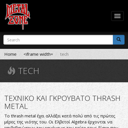
Togg
navig
Skip
Search
to
form
main
Search
content
Home
<iframe width=
tech
TECH
ΤΕΧΝΙΚΟ ΚΑΙ ΓΚΡΟΥΒΑΤΟ THRASH
METAL
Το thrash metal έχει αλλάξει κατά πολύ από τις πρώτες
μέρες της νιότης του. Οι Ελβετοί Algebra έρχονται να
επιβεβαιώσουν τον κανόνα με τον τρίτο τους δίσκο που