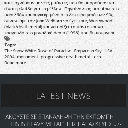
και ψαχνόμουν με νέες μπάντες που θα μπορούσαν να
είναι η ελπίδα για το μέλλον. Πηγαίνοντας πιο πίσω στο
παρελθόν και συγκεκριμένα στο δεύτερο μισό των 90ς,
συναντάμε τον John Welborn να έχει τους Wormwood
(black/death metal) και να παίζει τα πάντα και να
τραγουδά στο μοναδικό demo (1996) που δημιούργησε.
Tags:
The Snow White Rose of Paradise
Empyrean Sky
USA
2004
monument
progressive death metal
tech
Read more
about
Empyrean
Sky-
The
Snow
White
LATEST NEWS
Rose
of
Paradise
ΑΚΟΥΣΤΕ ΣΕ ΕΠΑΝΑΛΗΨΗ ΤΗΝ ΕΚΠΟΜΠΗ
"THIS IS HEAVY METAL" ΤΗΣ ΠΑΡΑΣΚΕΥΗΣ 07-