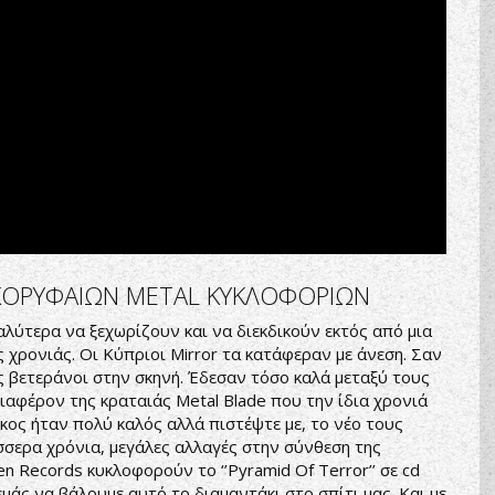
Α ΚΟΡΥΦΑΙΩΝ METAL ΚΥΚΛΟΦΟΡΙΩΝ
λύτερα να ξεχωρίζουν και να διεκδικούν εκτός από μια
ς χρονιάς. Οι Κύπριοι Mirror τα κατάφεραν με άνεση. Σαν
ς βετεράνοι στην σκηνή. Έδεσαν τόσο καλά μεταξύ τους
ιαφέρον της κραταιάς Metal Blade που την ίδια χρονιά
ος ήταν πολύ καλός αλλά πιστέψτε με, το νέο τους
σερα χρόνια, μεγάλες αλλαγές στην σύνθεση της
 Records κυκλοφορούν το ‘’Pyramid Of Terror’’ σε cd
 εμάς να βάλουμε αυτό το διαμαντάκι στο σπίτι μας. Και με