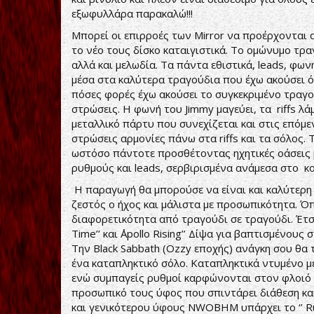
εξωφυλλάρα παρακαλώ!!!
Μπορεί οι επιρροές των Mirror να προέρχονται α
το νέο τους δίσκο καταιγιστικά. Το ομώνυμο τρ
αλλά και μελωδία. Τα πάντα εθιστικά, leads, φω
μέσα στα καλύτερα τραγούδια που έχω ακούσει όχ
πόσες φορές έχω ακούσει το συγκεκριμένο τραγού
στρώσεις. Η φωνή του Jimmy μαγεύει, τα riffs 
μεταλλικό πάρτυ που συνεχίζεται και στις επόμ
στρώσεις αρμονίες πάνω στα riffs και τα σόλος. Τ
ωστόσο πάντοτε προσθέτοντας ηχητικές οάσεις μ
ρυθμούς και leads, σερβιρισμένα ανάμεσα στο κ
Η παραγωγή θα μπορούσε να είναι και καλύτερη 
ζεστός ο ήχος και μάλιστα με προσωπικότητα. Όπω
διαφορετικότητα από τραγούδι σε τραγούδι. Έτσι 
Time’’ και ΄΄Apollo Rising’’ Δίψα για βαπτισμένου
Την Black Sabbath (Ozzy εποχής) ανάγκη σου θα τ
ένα καταπληκτικό σόλο. Καταπληκτικά ντυμένο μ
ενώ συμπαγείς ρυθμοί καρφώνονται στον φλοιό τ
προσωπικό τους ύφος που σπιντάρει διάθεση και
και γενικότερου ύφους NWOBHM υπάρχει το ‘’ Ru