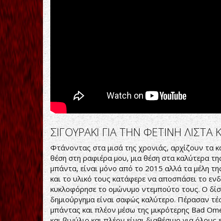
ΣΙΓΟΥΡΑΚΙ ΓΙΑ ΤΗΝ ΦΕΤΙΝΗ ΛΙΣΤ
Φτάνοντας στα μισά της χρονιάς, αρχίζουν τα κα
θέση στη ραφιέρα μου, μια θέση στα καλύτερα τη
μπάντα, είναι μόνο από το 2015 αλλά τα μέλη τη
και το υλικό τους κατάφερε να αποσπάσει το ενδ
κυκλοφόρησε το ομώνυμο ντεμπούτο τους. Ο δίσκ
δημιούργημα είναι σαφώς καλύτερο. Πέρασαν τέσ
μπάντας και πλέον μέσω της μικρότερης Bad Omen
και βινύλιο και πλέον είναι διαθέσιμο για όλους