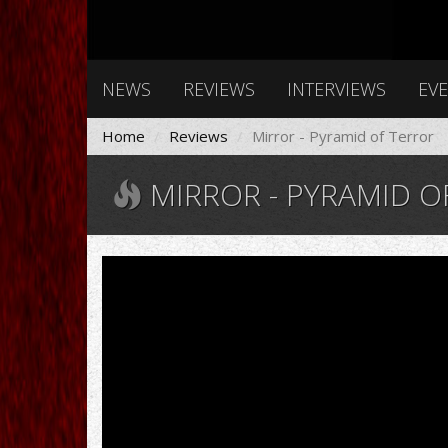
NEWS
REVIEWS
INTERVIEWS
EV
Home
Reviews
Mirror - Pyramid of Terror
MIRROR - PYRAMID O
Mirror
-
Pyramid
of
Terror
(2019)