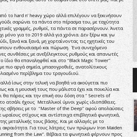
πό το hard n’ heavy χώρο αλλά επιλέγουν να ξεκινήσουν
αγούδι σαρώνει τα πάντα στο πέρασμα του, με ταχύτητα
νητικές γραμμές, ρυθμοί, τα πάντα σε παρασέρνουν. Άνετα
ι μόνο για το 2019 αλλά για χρόνια. Δεν ξέρω και γω
δι, ξανά και ξανά, μη χορταίνοντας τις ηχητικές του
λάμπουν ενθουσιασμό και πώρωση. Ένα συνεχόμενο
ενες συνθέσεις με ανεξέλεγκτους ρυθμούς και απανωτές
ο ίδιο θα επαναληφθεί και στο ‘’Black Magic Tower’’
ε πιο αργά σημεία, μπασογροθιές, ανατολίτικους
ολασμένο περίβλημα του τραγουδιού.
αλλά ίσως στην τελική να βοηθά να ακούγεται πιο
ς και η μουσική τους που μάλιστα έχει και ποικιλία και
θα πάρεις και την επική σου δόση στα ‘’ Secrets of
ς στο ατσάλι ήχους Μεταλλικοί ύμνοι χωρίς ιδιοπάθειες.
ης σβήσεις με το ‘’Master of the Deep’’ αφού απολαύσεις
ε ωραίους στίχους και αντίστοιχα επιβλητικά φωνητικά,
ης μεταλλικής τους βάσης. Και με αλλαγές με το
 ακραιότητα. Για τους λάτρεις των πρώιμων Iron Maiden
nning from the Law’’. Βέβαια τα φωνητικά φέρνουν προς